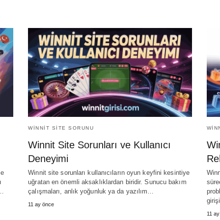
WINNIT SITE SORUNU
WIN
Winnit Site Sorunları ve Kullanıcı
Win
Deneyimi
Re
ve
Winnit site sorunları kullanıcıların oyun keyfini kesintiye
Winn
ı
uğratan en önemli aksaklıklardan biridir. Sunucu bakım
süre
r…
çalışmaları, anlık yoğunluk ya da yazılım…
prob
giri
11 ay önce
11 ay