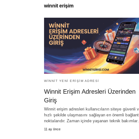
winnit erişim
WINNIT YENI ERIŞIM ADRESI
Winnit Erişim Adresleri Üzerinden
Giriş
Winnit erişim adresleri kullanıcıların siteye güvenli 
hızlı şekilde ulaşmasını sağlayan en önemli bağlant
noktalarıdır. Zaman içinde yaşanan teknik bakımla
11 ay önce