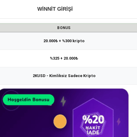
WINNIT GIRIŞI
BONUS
20.000₺ + %300 kripto
%325 + 20.000₺
2KUSD - Kimliksiz Sadece Kripto