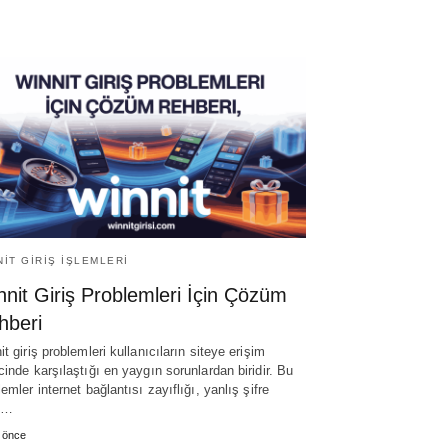
NIT GIRIŞ IŞLEMLERI
nit Giriş Problemleri İçin Çözüm
hberi
it giriş problemleri kullanıcıların siteye erişim
cinde karşılaştığı en yaygın sorunlardan biridir. Bu
lemler internet bağlantısı zayıflığı, yanlış şifre
şi…
 önce