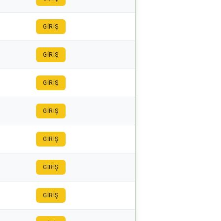
GİRİŞ
GİRİŞ
GİRİŞ
GİRİŞ
GİRİŞ
GİRİŞ
GİRİŞ