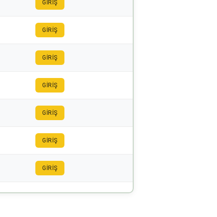
GİRİŞ
GİRİŞ
GİRİŞ
GİRİŞ
GİRİŞ
GİRİŞ
GİRİŞ