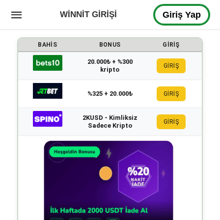
WINNIT GIRIŞI
Giriş Yap
BAHIS
BONUS
GIRIŞ
20.000₺ + %300
GİRİŞ
kripto
%325 + 20.000₺
GİRİŞ
2KUSD - Kimliksiz
GİRİŞ
Sadece Kripto