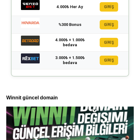
4.000₺ Her Ay
GİRİŞ
%300 Bonus
GİRİŞ
4.000₺ + 1.000₺
GİRİŞ
bedava
3.000₺ + 1.500₺
GİRİŞ
bedava
Winnit güncel domain