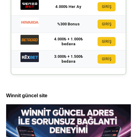
4.000₺ Her Ay
GİRİŞ
%300 Bonus
GİRİŞ
4.000₺ + 1.000₺
GİRİŞ
bedava
3.000₺ + 1.500₺
GİRİŞ
bedava
Winnit güncel site