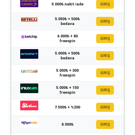
5.000₺ nakit iade
GİRİŞ
5.050₺ + 500₺
GİRİŞ
bedava
6.000₺ + 80
GİRİŞ
freespin
5.000₺ + 500₺
GİRİŞ
bedava
5.000₺ + 300
GİRİŞ
freespin
5.000₺ + 150
GİRİŞ
freespin
7.500₺ + %200
GİRİŞ
8.000₺
GİRİŞ