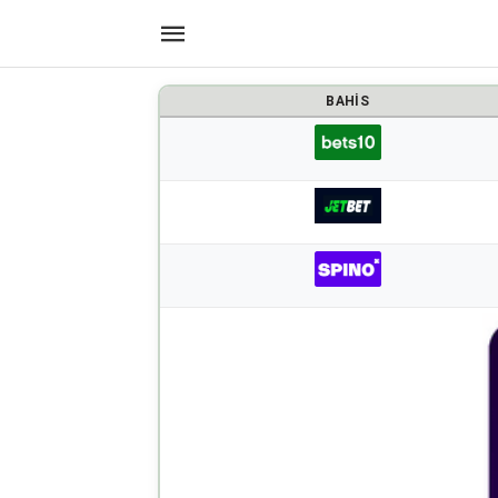
BAHIS