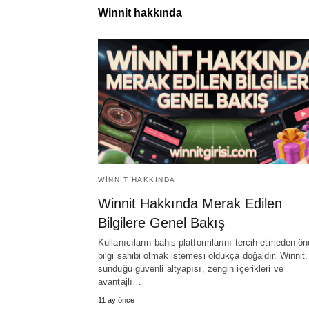
Winnit hakkında
WINNIT HAKKINDA
Winnit Hakkında Merak Edilen
Bilgilere Genel Bakış
Kullanıcıların bahis platformlarını tercih etmeden ö
bilgi sahibi olmak istemesi oldukça doğaldır. Winnit,
sunduğu güvenli altyapısı, zengin içerikleri ve
avantajlı…
11 ay önce