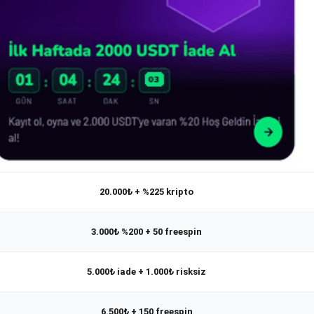
20.000₺ + %225 kripto
3.000₺ %200 + 50 freespin
5.000₺ iade + 1.000₺ risksiz
6.500₺ + 150 freespin