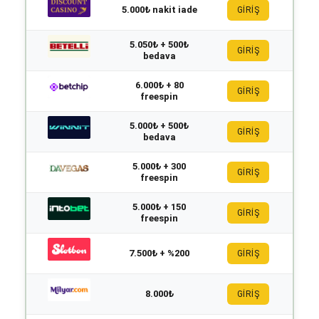
5.000₺ nakit iade
GİRİŞ
5.050₺ + 500₺
GİRİŞ
bedava
6.000₺ + 80
GİRİŞ
freespin
5.000₺ + 500₺
GİRİŞ
bedava
5.000₺ + 300
GİRİŞ
freespin
5.000₺ + 150
GİRİŞ
freespin
7.500₺ + %200
GİRİŞ
8.000₺
GİRİŞ