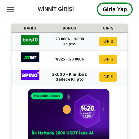
WINNIT GIRIŞI
Giriş Yap
BAHIS
BONUS
GIRIŞ
20.000₺ + %300
GİRİŞ
kripto
%325 + 20.000₺
GİRİŞ
2KUSD - Kimliksiz
GİRİŞ
Sadece Kripto