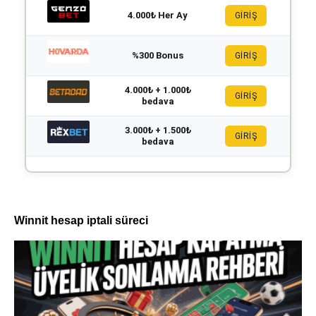
4.000₺ Her Ay
GİRİŞ
%300 Bonus
GİRİŞ
4.000₺ + 1.000₺
GİRİŞ
bedava
3.000₺ + 1.500₺
GİRİŞ
bedava
Winnit hesap iptali süreci