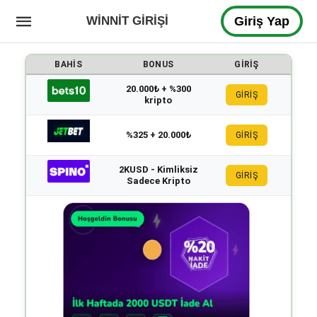
WINNIT GIRIŞI
Giriş Yap
BAHIS
BONUS
GIRIŞ
20.000₺ + %300
GİRİŞ
kripto
%325 + 20.000₺
GİRİŞ
2KUSD - Kimliksiz
GİRİŞ
Sadece Kripto