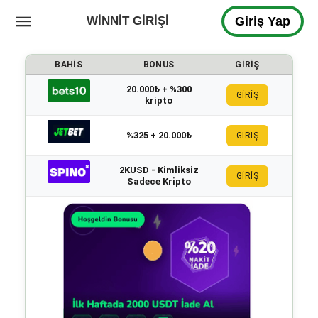
WINNIT GIRIŞI
Giriş Yap
BAHIS
BONUS
GIRIŞ
20.000₺ + %300
GİRİŞ
kripto
%325 + 20.000₺
GİRİŞ
2KUSD - Kimliksiz
GİRİŞ
Sadece Kripto