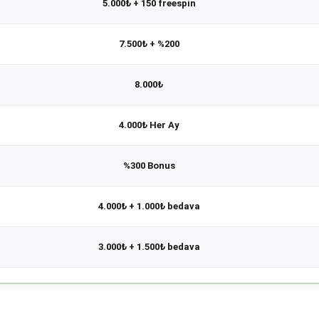
5.000₺ + 150 freespin
7.500₺ + %200
8.000₺
4.000₺ Her Ay
%300 Bonus
4.000₺ + 1.000₺ bedava
3.000₺ + 1.500₺ bedava