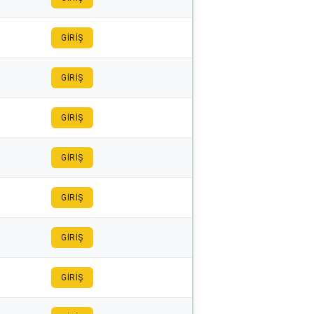
GİRİŞ
GİRİŞ
GİRİŞ
GİRİŞ
GİRİŞ
GİRİŞ
GİRİŞ