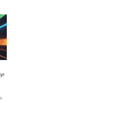
yı
,
lı