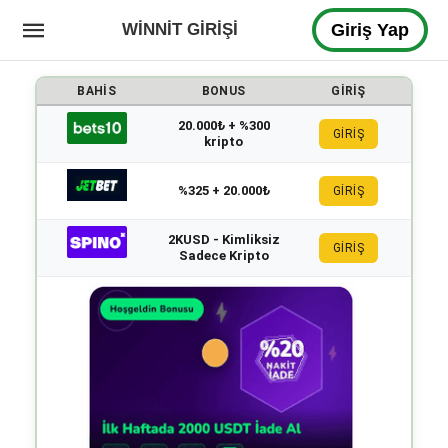
WINNIT GIRIŞI
Giriş Yap
BAHIS
BONUS
GIRIŞ
20.000₺ + %300
GİRİŞ
kripto
%325 + 20.000₺
GİRİŞ
2KUSD - Kimliksiz
GİRİŞ
Sadece Kripto