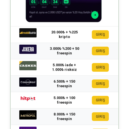
20.000₺ + %225
GİRİŞ
kripto
3.000₺ %200 + 50
GİRİŞ
freespin
5.000₺ iade +
GİRİŞ
1.000₺ risksiz
6.500₺ + 150
GİRİŞ
freespin
5.000₺ + 100
GİRİŞ
freespin
8.000₺ + 150
GİRİŞ
freespin