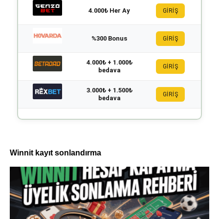
4.000₺ Her Ay
GİRİŞ
%300 Bonus
GİRİŞ
4.000₺ + 1.000₺
GİRİŞ
bedava
3.000₺ + 1.500₺
GİRİŞ
bedava
Winnit kayıt sonlandırma