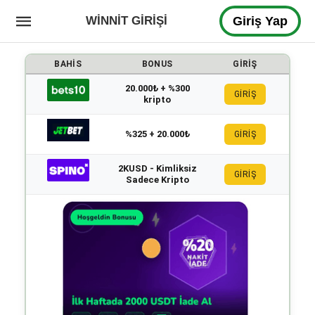
WINNIT GIRIŞI
Giriş Yap
BAHIS
BONUS
GIRIŞ
20.000₺ + %300
GİRİŞ
kripto
%325 + 20.000₺
GİRİŞ
2KUSD - Kimliksiz
GİRİŞ
Sadece Kripto