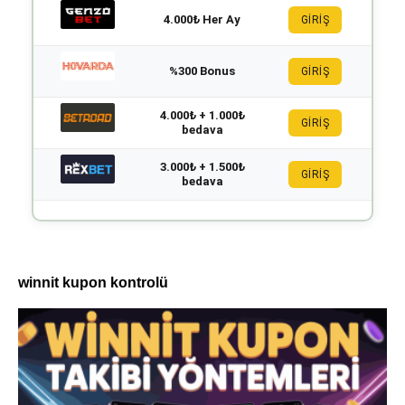
4.000₺ Her Ay
GİRİŞ
%300 Bonus
GİRİŞ
4.000₺ + 1.000₺
GİRİŞ
bedava
3.000₺ + 1.500₺
GİRİŞ
bedava
winnit kupon kontrolü