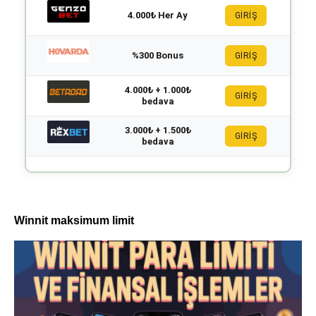
4.000₺ Her Ay
GİRİŞ
%300 Bonus
GİRİŞ
4.000₺ + 1.000₺
GİRİŞ
bedava
3.000₺ + 1.500₺
GİRİŞ
bedava
Winnit maksimum limit