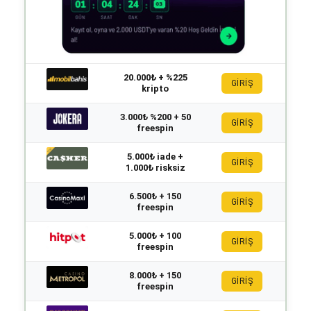
20.000₺ + %225
GİRİŞ
kripto
3.000₺ %200 + 50
GİRİŞ
freespin
5.000₺ iade +
GİRİŞ
1.000₺ risksiz
6.500₺ + 150
GİRİŞ
freespin
5.000₺ + 100
GİRİŞ
freespin
8.000₺ + 150
GİRİŞ
freespin