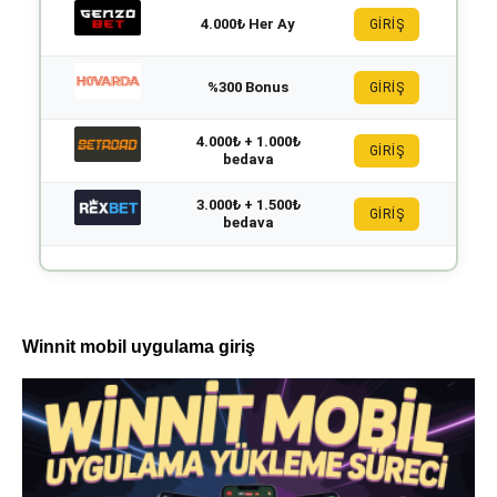
4.000₺ Her Ay
GİRİŞ
%300 Bonus
GİRİŞ
4.000₺ + 1.000₺
GİRİŞ
bedava
3.000₺ + 1.500₺
GİRİŞ
bedava
Winnit mobil uygulama giriş