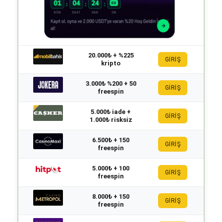
20.000₺ + %225
GİRİŞ
kripto
3.000₺ %200 + 50
GİRİŞ
freespin
5.000₺ iade +
GİRİŞ
1.000₺ risksiz
6.500₺ + 150
GİRİŞ
freespin
5.000₺ + 100
GİRİŞ
freespin
8.000₺ + 150
GİRİŞ
freespin