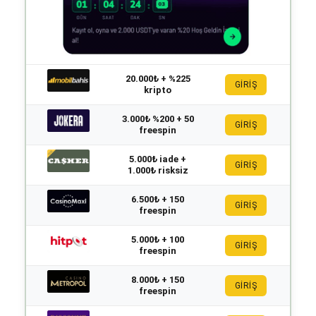
20.000₺ + %225
GİRİŞ
kripto
3.000₺ %200 + 50
GİRİŞ
freespin
5.000₺ iade +
GİRİŞ
1.000₺ risksiz
6.500₺ + 150
GİRİŞ
freespin
5.000₺ + 100
GİRİŞ
freespin
8.000₺ + 150
GİRİŞ
freespin