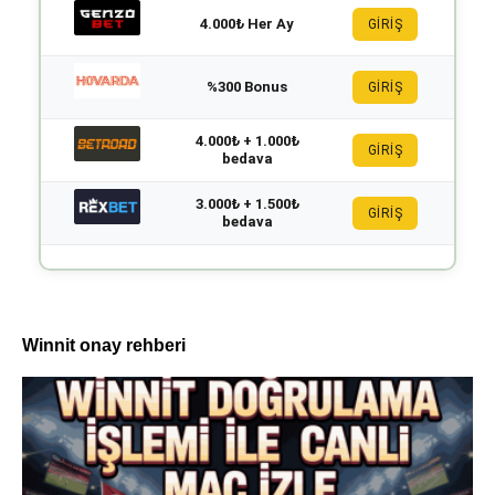
4.000₺ Her Ay
GİRİŞ
%300 Bonus
GİRİŞ
4.000₺ + 1.000₺
GİRİŞ
bedava
3.000₺ + 1.500₺
GİRİŞ
bedava
Winnit onay rehberi