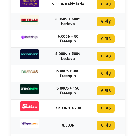
5.000₺ nakit iade
GİRİŞ
5.050₺ + 500₺
GİRİŞ
bedava
6.000₺ + 80
GİRİŞ
freespin
5.000₺ + 500₺
GİRİŞ
bedava
5.000₺ + 300
GİRİŞ
freespin
5.000₺ + 150
GİRİŞ
freespin
7.500₺ + %200
GİRİŞ
8.000₺
GİRİŞ