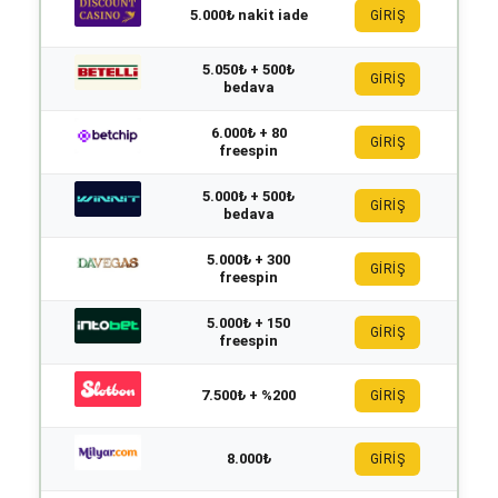
5.000₺ nakit iade
GİRİŞ
5.050₺ + 500₺
GİRİŞ
bedava
6.000₺ + 80
GİRİŞ
freespin
5.000₺ + 500₺
GİRİŞ
bedava
5.000₺ + 300
GİRİŞ
freespin
5.000₺ + 150
GİRİŞ
freespin
7.500₺ + %200
GİRİŞ
8.000₺
GİRİŞ