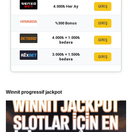
4.000₺ Her Ay
GİRİŞ
%300 Bonus
GİRİŞ
4.000₺ + 1.000₺
GİRİŞ
bedava
3.000₺ + 1.500₺
GİRİŞ
bedava
Winnit progressif jackpot