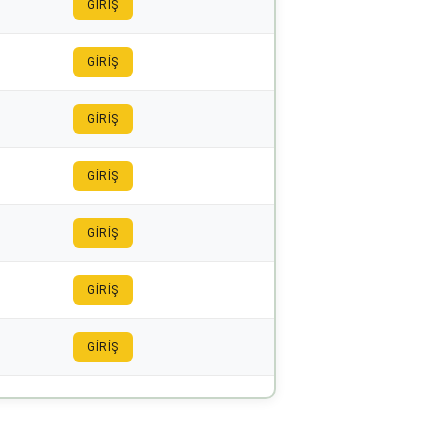
GİRİŞ
GİRİŞ
GİRİŞ
GİRİŞ
GİRİŞ
GİRİŞ
GİRİŞ