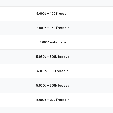
5.000₺ + 100 freespin
8.000₺ + 150 freespin
5.000₺ nakit iade
5.050₺ + 500₺ bedava
6.000₺ + 80 freespin
5.000₺ + 500₺ bedava
5.000₺ + 300 freespin