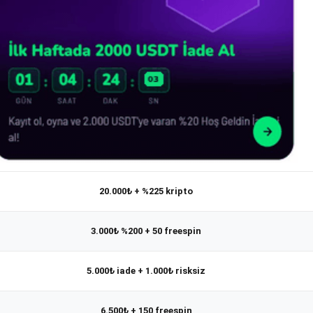
20.000₺ + %225 kripto
3.000₺ %200 + 50 freespin
5.000₺ iade + 1.000₺ risksiz
6.500₺ + 150 freespin