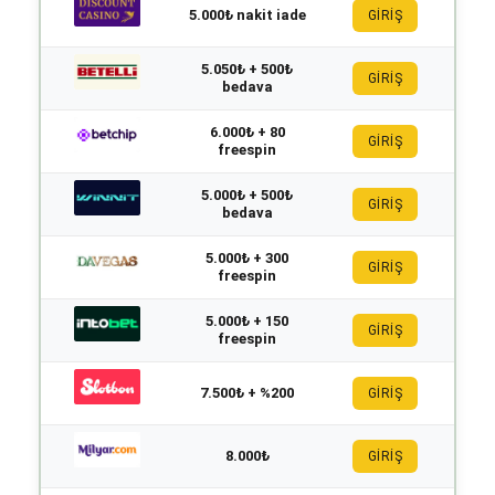
5.000₺ nakit iade
GİRİŞ
5.050₺ + 500₺
GİRİŞ
bedava
6.000₺ + 80
GİRİŞ
freespin
5.000₺ + 500₺
GİRİŞ
bedava
5.000₺ + 300
GİRİŞ
freespin
5.000₺ + 150
GİRİŞ
freespin
7.500₺ + %200
GİRİŞ
8.000₺
GİRİŞ