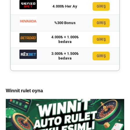
4.000₺ Her Ay
GİRİŞ
%300 Bonus
GİRİŞ
4.000₺ + 1.000₺
GİRİŞ
bedava
3.000₺ + 1.500₺
GİRİŞ
bedava
Winnit rulet oyna