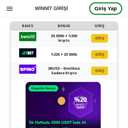
WINNIT GIRIŞI
Giriş Yap
BAHIS
BONUS
GIRIŞ
20.000₺ + %300
GİRİŞ
kripto
%325 + 20.000₺
GİRİŞ
2KUSD - Kimliksiz
GİRİŞ
Sadece Kripto