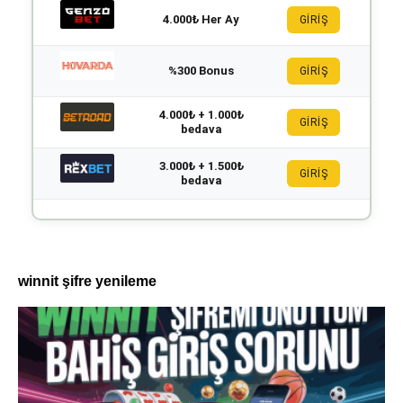
4.000₺ Her Ay
GİRİŞ
%300 Bonus
GİRİŞ
4.000₺ + 1.000₺
GİRİŞ
bedava
3.000₺ + 1.500₺
GİRİŞ
bedava
winnit şifre yenileme