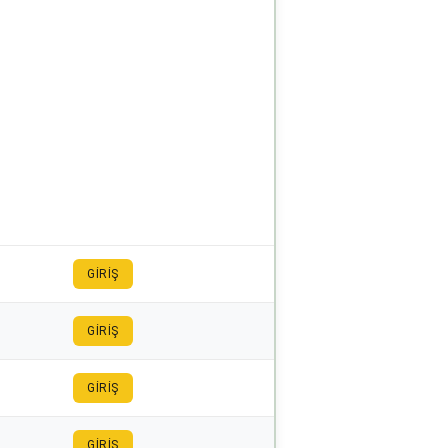
GİRİŞ
GİRİŞ
GİRİŞ
GİRİŞ