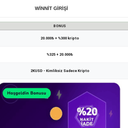
WINNIT GIRIŞI
BONUS
20.000₺ + %300 kripto
%325 + 20.000₺
2KUSD - Kimliksiz Sadece Kripto