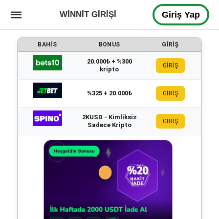
WINNIT GIRIŞI
Giriş Yap
BAHIS
BONUS
GIRIŞ
20.000₺ + %300
GİRİŞ
kripto
%325 + 20.000₺
GİRİŞ
2KUSD - Kimliksiz
GİRİŞ
Sadece Kripto