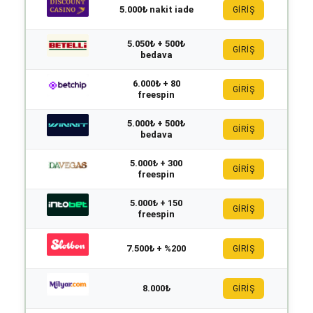
5.000₺ nakit iade
GİRİŞ
5.050₺ + 500₺
GİRİŞ
bedava
6.000₺ + 80
GİRİŞ
freespin
5.000₺ + 500₺
GİRİŞ
bedava
5.000₺ + 300
GİRİŞ
freespin
5.000₺ + 150
GİRİŞ
freespin
7.500₺ + %200
GİRİŞ
8.000₺
GİRİŞ