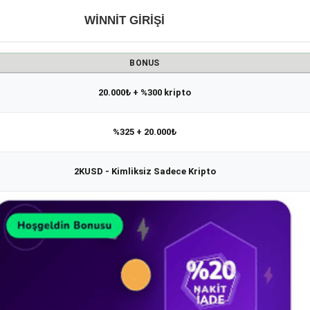
WINNIT GIRIŞI
BONUS
20.000₺ + %300 kripto
%325 + 20.000₺
2KUSD - Kimliksiz Sadece Kripto