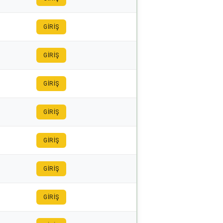
GİRİŞ
GİRİŞ
GİRİŞ
GİRİŞ
GİRİŞ
GİRİŞ
GİRİŞ