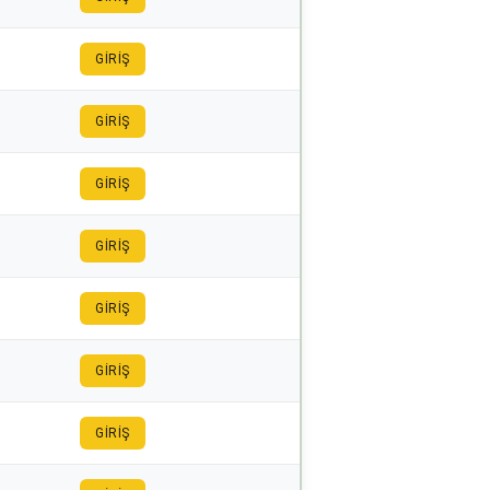
GİRİŞ
GİRİŞ
GİRİŞ
GİRİŞ
GİRİŞ
GİRİŞ
GİRİŞ