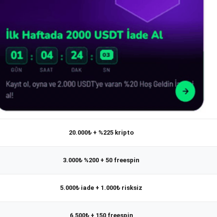
20.000₺ + %225 kripto
3.000₺ %200 + 50 freespin
5.000₺ iade + 1.000₺ risksiz
6.500₺ + 150 freespin