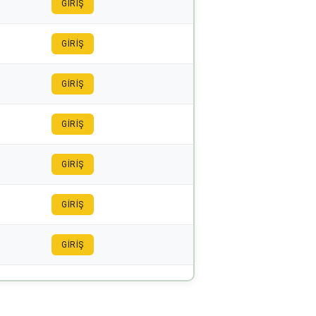
GİRİŞ
GİRİŞ
GİRİŞ
GİRİŞ
GİRİŞ
GİRİŞ
GİRİŞ