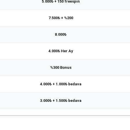
5.000₺ + 150 freespin
7.500₺ + %200
8.000₺
4.000₺ Her Ay
%300 Bonus
4.000₺ + 1.000₺ bedava
3.000₺ + 1.500₺ bedava