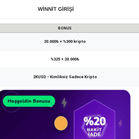
WINNIT GIRIŞI
BONUS
20.000₺ + %300 kripto
%325 + 20.000₺
2KUSD - Kimliksiz Sadece Kripto