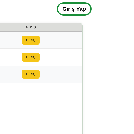
Giriş Yap
GIRIŞ
GİRİŞ
GİRİŞ
GİRİŞ