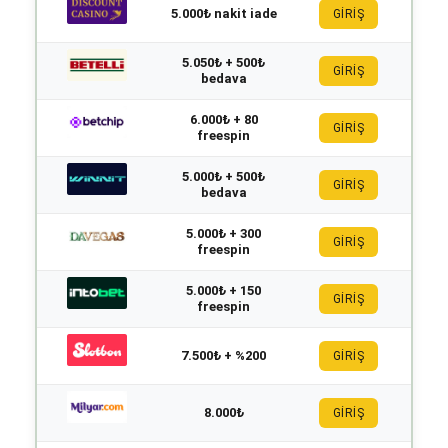
5.000₺ nakit iade
GİRİŞ
5.050₺ + 500₺
GİRİŞ
bedava
6.000₺ + 80
GİRİŞ
freespin
5.000₺ + 500₺
GİRİŞ
bedava
5.000₺ + 300
GİRİŞ
freespin
5.000₺ + 150
GİRİŞ
freespin
7.500₺ + %200
GİRİŞ
8.000₺
GİRİŞ