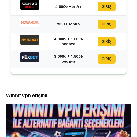
4.000₺ Her Ay
GİRİŞ
%300 Bonus
GİRİŞ
4.000₺ + 1.000₺
GİRİŞ
bedava
3.000₺ + 1.500₺
GİRİŞ
bedava
Winnit vpn erişimi