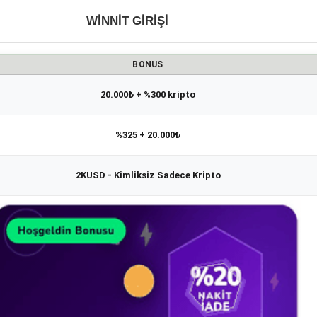
WINNIT GIRIŞI
BONUS
20.000₺ + %300 kripto
%325 + 20.000₺
2KUSD - Kimliksiz Sadece Kripto