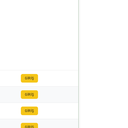
GİRİŞ
GİRİŞ
GİRİŞ
GİRİŞ