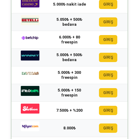
5.000₺ nakit iade
GİRİŞ
5.050₺ + 500₺
GİRİŞ
bedava
6.000₺ + 80
GİRİŞ
freespin
5.000₺ + 500₺
GİRİŞ
bedava
5.000₺ + 300
GİRİŞ
freespin
5.000₺ + 150
GİRİŞ
freespin
7.500₺ + %200
GİRİŞ
8.000₺
GİRİŞ