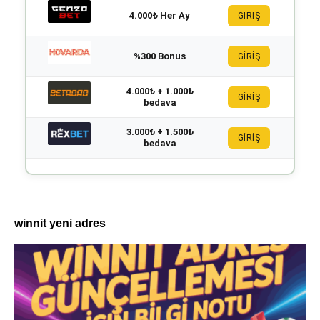
4.000₺ Her Ay
GİRİŞ
%300 Bonus
GİRİŞ
4.000₺ + 1.000₺
GİRİŞ
bedava
3.000₺ + 1.500₺
GİRİŞ
bedava
winnit yeni adres