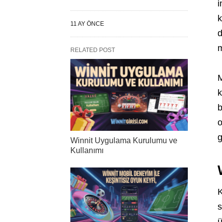
i
k
11 AY ÖNCE
d
m
RELATED POST
M
k
b
o
g
Winnit Uygulama Kurulumu ve
Kullanımı
K
s
ü