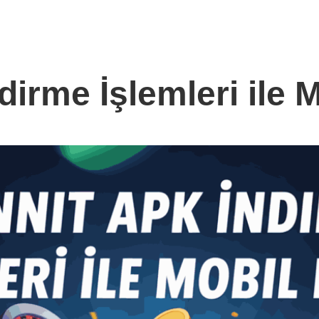
dirme İşlemleri ile 