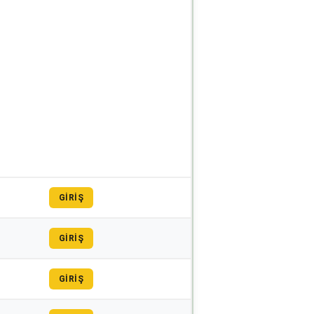
GİRİŞ
GİRİŞ
GİRİŞ