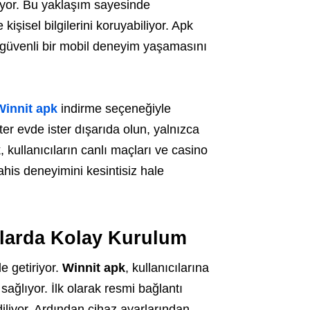
ırıyor. Bu yaklaşım sayesinde
kişisel bilgilerini koruyabiliyor. Apk
n güvenli bir mobil deneyim yaşamasını
Winnit apk
indirme seçeneğiyle
er evde ister dışarıda olun, yalnızca
, kullanıcıların canlı maçları ve casino
ahis deneyimini kesintisiz hale
zlarda Kolay Kurulum
e getiriyor.
Winnit apk
, kullanıcılarına
ağlıyor. İlk olarak resmi bağlantı
iliyor. Ardından cihaz ayarlarından