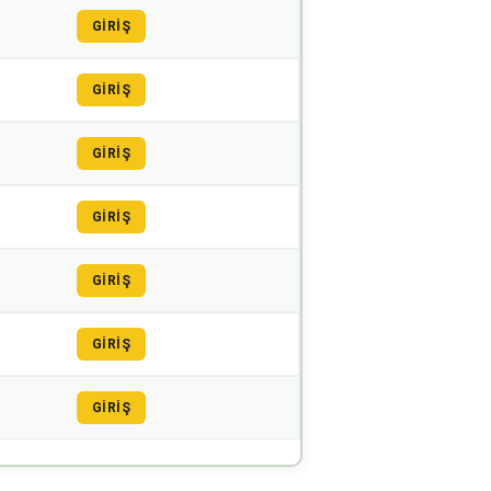
GİRİŞ
GİRİŞ
GİRİŞ
GİRİŞ
GİRİŞ
GİRİŞ
GİRİŞ