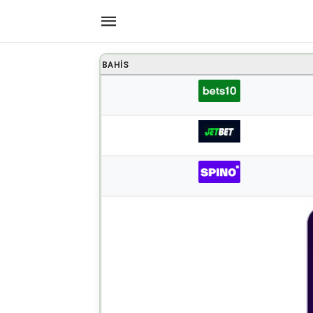
BAHIS