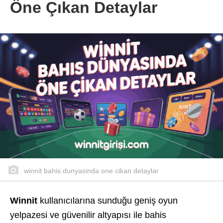
Öne Çıkan Detaylar
winnit bahis dunyasinda one cikan detaylar
Winnit
kullanıcılarına sunduğu geniş oyun
yelpazesi ve güvenilir altyapısı ile bahis