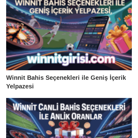
Winnit Bahis Seçenekleri ile Geniş İçerik
Yelpazesi