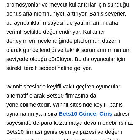
promosyonlar ve mevcut kullanıcılar için sunduğu
bonuslarla memnuniyeti artırıyor. Bahis severler,
bu ayrıcalıkların sayesinde yatırımlarını daha
verimli şekilde değerlendiriyor. Kullanıcı
deneyimleri incelendiğinde platformun düzenli
olarak güncellendiği ve teknik sorunların minimum
seviyede olduğu görülüyor. Bu da oyuncular için
sürekli tercih sebebi haline geliyor.
Winnit sitesinde keyifli vakit geçiren oyuncular
alternatif olarak Bets10 firmasına da
yönelebilmektedir. Winnit sitesinde keyifli bahis
oynamanın yanı sıra
Bets10 Güncel Giriş
adresi
sayesinde de para kazanmaya devam edebilirsiniz.
Bets10 firması geniş oyun yelpazesi ve değerli