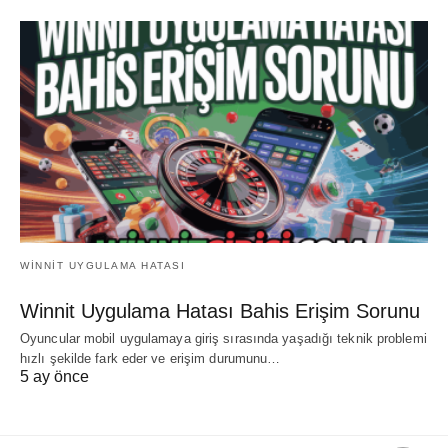
WINNIT UYGULAMA HATASI
Winnit Uygulama Hatası Bahis Erişim Sorunu
Oyuncular mobil uygulamaya giriş sırasında yaşadığı teknik problemi
hızlı şekilde fark eder ve erişim durumunu…
5 ay önce