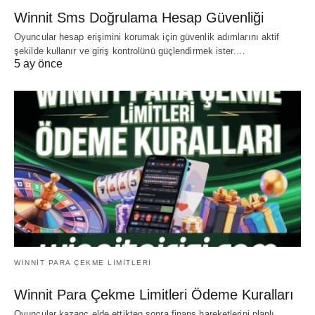
Winnit Sms Doğrulama Hesap Güvenliği
Oyuncular hesap erişimini korumak için güvenlik adımlarını aktif
şekilde kullanır ve giriş kontrolünü güçlendirmek ister.…
5 ay önce
WINNIT PARA ÇEKME LIMITLERI
Winnit Para Çekme Limitleri Ödeme Kuralları
Oyuncular kazanç elde ettikten sonra finans hareketlerini planlı