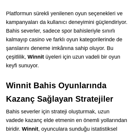
Platformun sürekli yenilenen oyun seçenekleri ve
kampanyaları da kullanıcı deneyimini güçlendiriyor.
Bahis severler, sadece spor bahisleriyle sınırlı
kalmayıp casino ve farklı oyun kategorilerinde de
şanslarını deneme imkânına sahip oluyor. Bu
çeşitlilik,
Winnit
üyeleri için uzun vadeli bir oyun
keyfi sunuyor.
Winnit Bahis Oyunlarında
Kazanç Sağlayan Stratejiler
Bahis severler için strateji oluşturmak, uzun
vadede kazanç elde etmenin en önemli yollarından
biridir.
Winnit
, oyunculara sunduğu istatistiksel