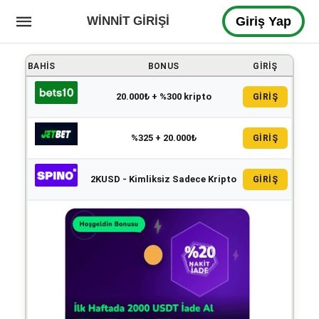
WINNIT GIRIŞI
Giriş Yap
BAHIS
BONUS
GIRIŞ
20.000₺ + %300 kripto
GİRİŞ
%325 + 20.000₺
GİRİŞ
2KUSD - Kimliksiz Sadece Kripto
GİRİŞ