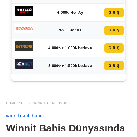
4.000₺ Her Ay
GİRİŞ
%300 Bonus
GİRİŞ
4.000₺ + 1.000₺ bedava
GİRİŞ
3.000₺ + 1.500₺ bedava
GİRİŞ
HOMEPAGE
WINNIT CANLI BAHIS
winnit canlı bahis
Winnit Bahis Dünyasında