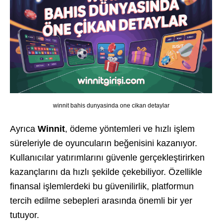
winnit bahis dunyasinda one cikan detaylar
Ayrıca
Winnit
, ödeme yöntemleri ve hızlı işlem
süreleriyle de oyuncuların beğenisini kazanıyor.
Kullanıcılar yatırımlarını güvenle gerçekleştirirken
kazançlarını da hızlı şekilde çekebiliyor. Özellikle
finansal işlemlerdeki bu güvenilirlik, platformun
tercih edilme sebepleri arasında önemli bir yer
tutuyor.