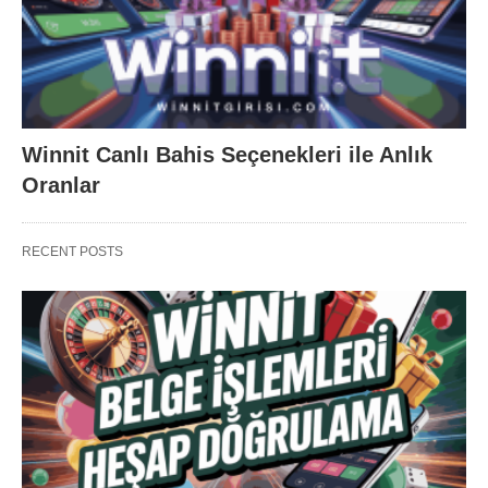
Winnit Canlı Bahis Seçenekleri ile Anlık
Oranlar
RECENT POSTS