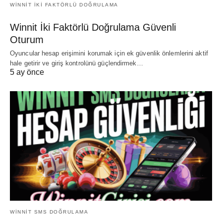
WINNIT IKI FAKTÖRLÜ DOĞRULAMA
Winnit İki Faktörlü Doğrulama Güvenli
Oturum
Oyuncular hesap erişimini korumak için ek güvenlik önlemlerini aktif
hale getirir ve giriş kontrolünü güçlendirmek…
5 ay önce
WINNIT SMS DOĞRULAMA