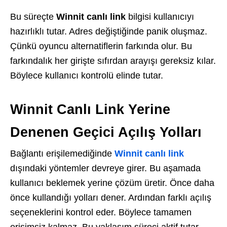
Bu süreçte
Winnit canlı link
bilgisi kullanıcıyı
hazırlıklı tutar. Adres değiştiğinde panik oluşmaz.
Çünkü oyuncu alternatiflerin farkında olur. Bu
farkındalık her girişte sıfırdan arayışı gereksiz kılar.
Böylece kullanıcı kontrolü elinde tutar.
Winnit Canlı Link Yerine
Denenen Geçici Açılış Yolları
Bağlantı erişilemediğinde
Winnit canlı link
dışındaki yöntemler devreye girer. Bu aşamada
kullanıcı beklemek yerine çözüm üretir. Önce daha
önce kullandığı yolları dener. Ardından farklı açılış
seçeneklerini kontrol eder. Böylece tamamen