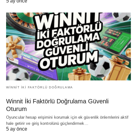
5 ay önce
WINNIT IKI FAKTÖRLÜ DOĞRULAMA
Winnit İki Faktörlü Doğrulama Güvenli
Oturum
Oyuncular hesap erişimini korumak için ek güvenlik önlemlerini aktif
hale getirir ve giriş kontrolünü güçlendirmek…
5 ay önce