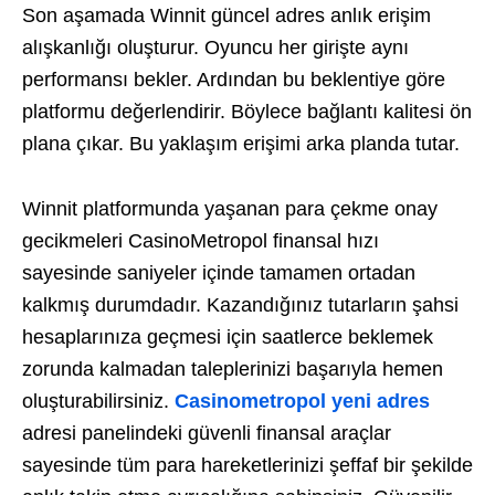
Son aşamada Winnit güncel adres anlık erişim
alışkanlığı oluşturur. Oyuncu her girişte aynı
performansı bekler. Ardından bu beklentiye göre
platformu değerlendirir. Böylece bağlantı kalitesi ön
plana çıkar. Bu yaklaşım erişimi arka planda tutar.
Winnit platformunda yaşanan para çekme onay
gecikmeleri CasinoMetropol finansal hızı
sayesinde saniyeler içinde tamamen ortadan
kalkmış durumdadır. Kazandığınız tutarların şahsi
hesaplarınıza geçmesi için saatlerce beklemek
zorunda kalmadan taleplerinizi başarıyla hemen
oluşturabilirsiniz.
Casinometropol yeni adres
adresi panelindeki güvenli finansal araçlar
sayesinde tüm para hareketlerinizi şeffaf bir şekilde