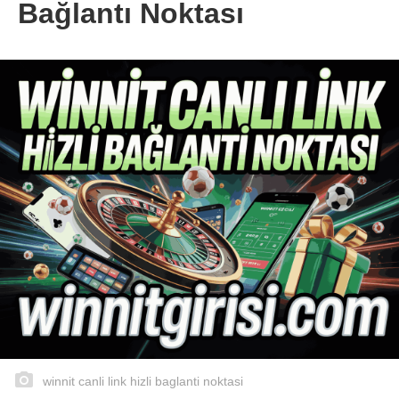
Bağlantı Noktası
winnit canli link hizli baglanti noktasi