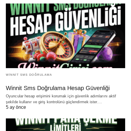
WINNIT SMS DOĞRULAMA
Winnit Sms Doğrulama Hesap Güvenliği
Oyuncular hesap erişimini korumak için güvenlik adımlarını aktif
şekilde kullanır ve giriş kontrolünü güçlendirmek ister.…
5 ay önce