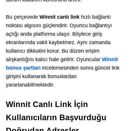
Bu çerçevede
Winnit canlı link
hızlı bağlantı
noktası algısını güçlendirir. Oyuncu bağlantıyı
açtığı anda platforma ulaşır. Böylece giriş
ekranlarında vakit kaybetmez. Aynı zamanda
kullanıcı dikkatini korur. Bu düzen erişim
alışkanlığını kalıcı hale getirir. Oyuncular
Winnit
bonus şartları
incelemesinden sonra güncel link
girişini kullanarak bonuslardan
yararlanabilmektedir.
Winnit Canlı Link İçin
Kullanıcıların Başvurduğu
Doğrudan Adresler