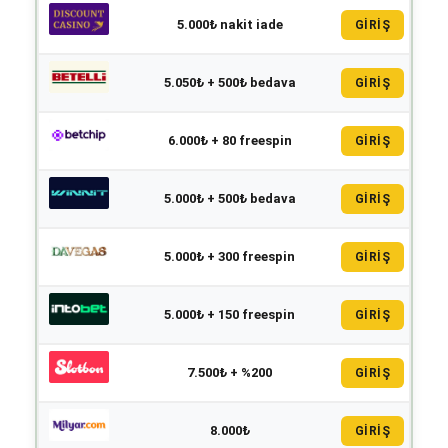
5.000₺ nakit iade
GİRİŞ
5.050₺ + 500₺ bedava
GİRİŞ
6.000₺ + 80 freespin
GİRİŞ
5.000₺ + 500₺ bedava
GİRİŞ
5.000₺ + 300 freespin
GİRİŞ
5.000₺ + 150 freespin
GİRİŞ
7.500₺ + %200
GİRİŞ
8.000₺
GİRİŞ