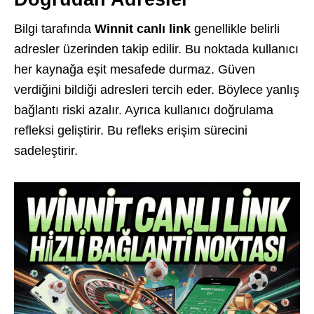
Bilgi tarafında
Winnit canlı link
genellikle belirli
adresler üzerinden takip edilir. Bu noktada kullanıcı
her kaynağa eşit mesafede durmaz. Güven
verdiğini bildiği adresleri tercih eder. Böylece yanlış
bağlantı riski azalır. Ayrıca kullanıcı doğrulama
refleksi geliştirir. Bu refleks erişim sürecini
sadeleştirir.