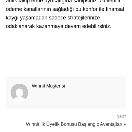
anlık takip etme ayrıcalığına sahipsiniz. Güvenilir
ödeme kanallarının sağladığı bu konfor ile finansal
kaygı yaşamadan sadece stratejilerinize
odaklanarak kazanmaya devam edebilirsiniz.
Winnit Müşterisi
NEXT
Winnit İlk Üyelik Bonusu Başlangıç Avantajları »