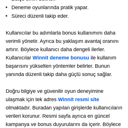
Deneme oyunlarında pratik yapar.
Süreci düzenli takip eder.
Kullanıcılar bu adımlarla bonus kullanımını daha
verimli yönetir. Ayrıca bu yaklaşım avantaj oranını
artırır. Böylece kullanıcı daha dengeli ilerler.
Kullanıcılar
Winnit deneme bonusu
ile kullanım
başarısını yükselten yöntemler belirler. Bunun
yanında düzenli takip daha güçlü sonuç sağlar.
Doğru bilgiye ve güvenilir oyun deneyimine
ulaşmak için tek adres
Winnit resmi site
olmaktadır. Buradan yapılan girişlerde kullanıcıların
verileri korunur. Resmi sayfa ayrıca en güncel
kampanya ve bonus duyurularını da içerir. Böylece