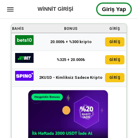
WINNIT GIRIŞI
Giriş Yap
BAHIS
BONUS
GIRIŞ
20.000₺ + %300 kripto
GİRİŞ
%325 + 20.000₺
GİRİŞ
2KUSD - Kimliksiz Sadece Kripto
GİRİŞ