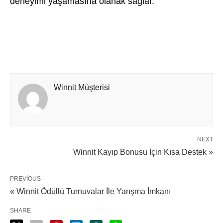
deneyimi yaşamasına olanak sağlar.
Winnit Müşterisi
NEXT
Winnit Kayıp Bonusu İçin Kısa Destek »
PREVIOUS
« Winnit Ödüllü Turnuvalar İle Yarışma İmkanı
SHARE