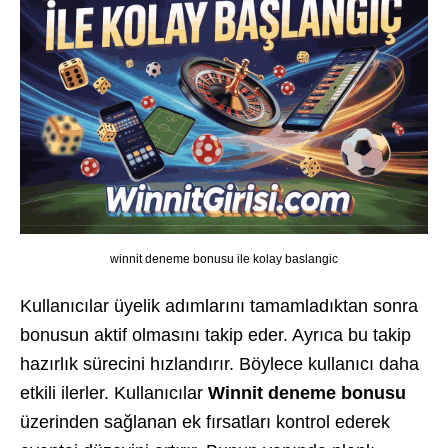
winnit deneme bonusu ile kolay baslangic
Kullanıcılar üyelik adımlarını tamamladıktan sonra
bonusun aktif olmasını takip eder. Ayrıca bu takip
hazırlık sürecini hızlandırır. Böylece kullanıcı daha
etkili ilerler. Kullanıcılar
Winnit deneme bonusu
üzerinden sağlanan ek fırsatları kontrol ederek