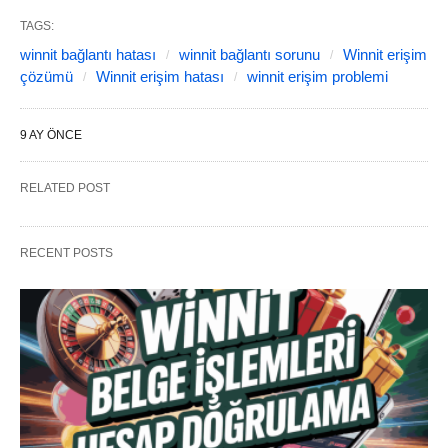
TAGS:
winnit bağlantı hatası
winnit bağlantı sorunu
Winnit erişim
çözümü
Winnit erişim hatası
winnit erişim problemi
9 AY ÖNCE
RELATED POST
RECENT POSTS