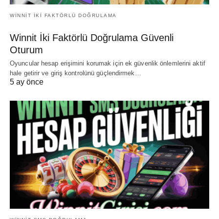
WINNIT IKI FAKTÖRLÜ DOĞRULAMA
Winnit İki Faktörlü Doğrulama Güvenli
Oturum
Oyuncular hesap erişimini korumak için ek güvenlik önlemlerini aktif
hale getirir ve giriş kontrolünü güçlendirmek…
5 ay önce