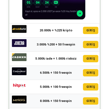
20.000₺ + %225 kripto
GİRİŞ
3.000₺ %200 + 50 freespin
GİRİŞ
5.000₺ iade + 1.000₺ risksiz
GİRİŞ
6.500₺ + 150 freespin
GİRİŞ
5.000₺ + 100 freespin
GİRİŞ
8.000₺ + 150 freespin
GİRİŞ