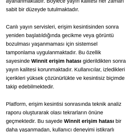
ayarlanmaktadır. Böylece yayın kalitesi her zaman
sabit bir düzeyde tutulmaktadır.
Canlı yayın servisleri, erişim kesintisinden sonra
yeniden başlatıldığında gecikme veya görüntü
bozulması yaşanmaması için sistemsel
tamponlama uygulanmaktadır. Bu özellik
sayesinde
Winnit erişim hatası
giderildikten sonra
yayın kalitesi korunmaktadır. Kullanıcılar, izledikleri
içerikleri yüksek çözünürlükte ve kesintisiz biçimde
takip edebilmektedir.
Platform, erişim kesintisi sonrasında teknik analiz
raporu oluşturarak olası tekrarların önüne
geçmektedir. Bu sayede
Winnit erişim hatası
bir
daha yaşanmadan, kullanıcı deneyimi istikrarlı