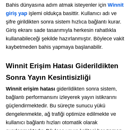
Bahis dünyasına adım atmak isteyenler için
Winnit
giriş yap
işlemi oldukça basittir. Kullanıcı adı ve
şifre girildikten sonra sistem hızlıca bağlantı kurar.
Giriş ekranı sade tasarımıyla herkesin rahatlıkla
kullanabileceği şekilde hazırlanmıştır. Böylece vakit
kaybetmeden bahis yapmaya başlanabilir.
Winnit Erişim Hatası Giderildikten
Sonra Yayın Kesintisizliği
Winnit erişim hatası
giderildikten sonra sistem,
bağlantı performansını izleyerek yayın istikrarını
güçlendirmektedir. Bu süreçte sunucu yükü
dengelenmekte, ağ trafiği optimize edilmekte ve
kullanıcı bağlantı hızları otomatik olarak