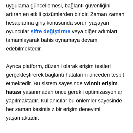
uygulama güncellemesi, bağlantı güvenliğini
artıran en etkili çözümlerden biridir. Zaman zaman
hesaplarına giriş konusunda sorun yaşayan
oyuncular
şifre değiştirme
veya diğer adımları
tamamlayarak bahis oynamaya devam
edebilmektedir.
Ayrıca platform, düzenli olarak erişim testleri
gerçekleştirerek bağlantı hatalarını önceden tespit
etmektedir. Bu sistem sayesinde
Winnit erişim
hatası
yaşanmadan önce gerekli optimizasyonlar
yapılmaktadır. Kullanıcılar bu önlemler sayesinde
her zaman kesintisiz bir erişim deneyimi
yaşamaktadır.