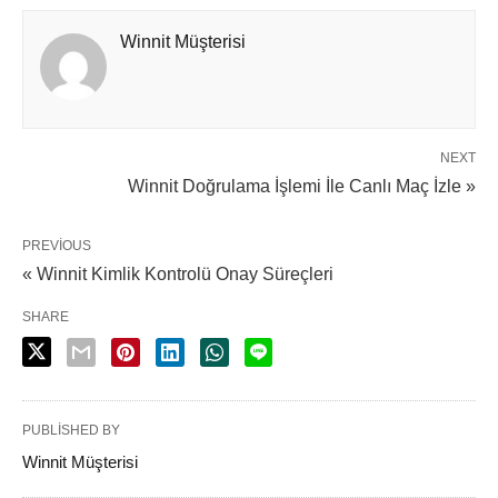
Winnit Müşterisi
NEXT
Winnit Doğrulama İşlemi İle Canlı Maç İzle »
PREVIOUS
« Winnit Kimlik Kontrolü Onay Süreçleri
SHARE
PUBLISHED BY
Winnit Müşterisi