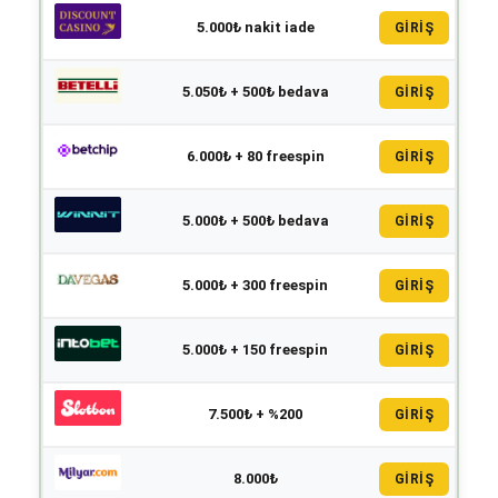
5.000₺ nakit iade
GİRİŞ
5.050₺ + 500₺ bedava
GİRİŞ
6.000₺ + 80 freespin
GİRİŞ
5.000₺ + 500₺ bedava
GİRİŞ
5.000₺ + 300 freespin
GİRİŞ
5.000₺ + 150 freespin
GİRİŞ
7.500₺ + %200
GİRİŞ
8.000₺
GİRİŞ