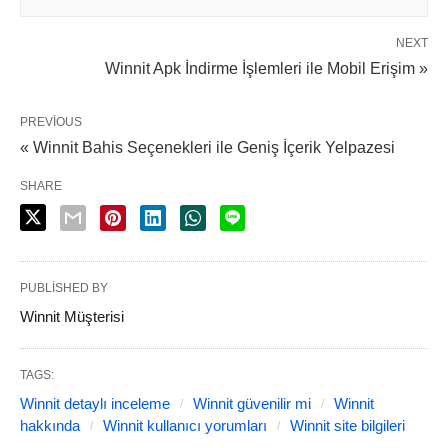
NEXT
Winnit Apk İndirme İşlemleri ile Mobil Erişim »
PREVIOUS
« Winnit Bahis Seçenekleri ile Geniş İçerik Yelpazesi
SHARE
PUBLISHED BY
Winnit Müşterisi
TAGS:
Winnit detaylı inceleme
Winnit güvenilir mi
Winnit
hakkında
Winnit kullanıcı yorumları
Winnit site bilgileri