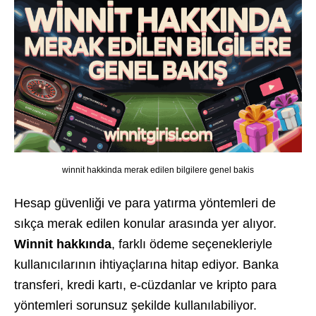
winnit hakkinda merak edilen bilgilere genel bakis
Hesap güvenliği ve para yatırma yöntemleri de
sıkça merak edilen konular arasında yer alıyor.
Winnit hakkında
, farklı ödeme seçenekleriyle
kullanıcılarının ihtiyaçlarına hitap ediyor. Banka
transferi, kredi kartı, e-cüzdanlar ve kripto para
yöntemleri sorunsuz şekilde kullanılabiliyor.