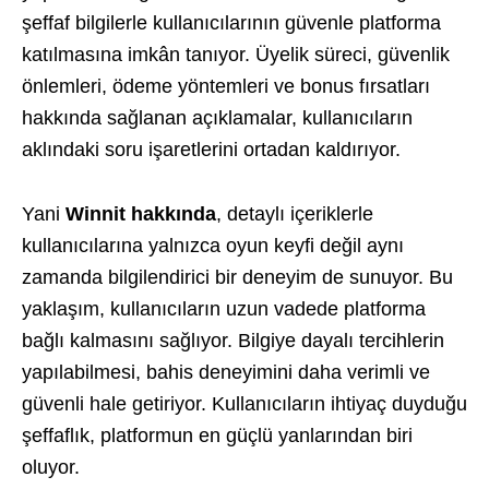
şeffaf bilgilerle kullanıcılarının güvenle platforma
katılmasına imkân tanıyor. Üyelik süreci, güvenlik
önlemleri, ödeme yöntemleri ve bonus fırsatları
hakkında sağlanan açıklamalar, kullanıcıların
aklındaki soru işaretlerini ortadan kaldırıyor.
Yani
Winnit hakkında
, detaylı içeriklerle
kullanıcılarına yalnızca oyun keyfi değil aynı
zamanda bilgilendirici bir deneyim de sunuyor. Bu
yaklaşım, kullanıcıların uzun vadede platforma
bağlı kalmasını sağlıyor. Bilgiye dayalı tercihlerin
yapılabilmesi, bahis deneyimini daha verimli ve
güvenli hale getiriyor. Kullanıcıların ihtiyaç duyduğu
şeffaflık, platformun en güçlü yanlarından biri
oluyor.