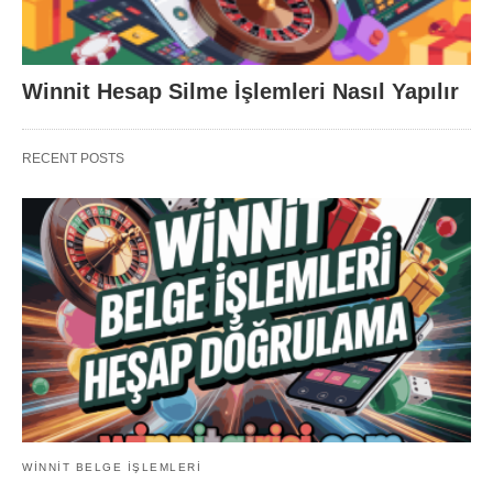
Winnit Hesap Silme İşlemleri Nasıl Yapılır
RECENT POSTS
WINNIT BELGE IŞLEMLERI