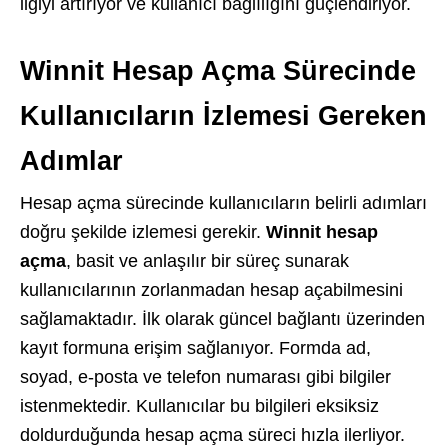
ilgiyi artırıyor ve kullanıcı bağlılığını güçlendiriyor.
Winnit Hesap Açma Sürecinde
Kullanıcıların İzlemesi Gereken
Adımlar
Hesap açma sürecinde kullanıcıların belirli adımları
doğru şekilde izlemesi gerekir.
Winnit hesap
açma
, basit ve anlaşılır bir süreç sunarak
kullanıcılarının zorlanmadan hesap açabilmesini
sağlamaktadır. İlk olarak güncel bağlantı üzerinden
kayıt formuna erişim sağlanıyor. Formda ad,
soyad, e-posta ve telefon numarası gibi bilgiler
istenmektedir. Kullanıcılar bu bilgileri eksiksiz
doldurduğunda hesap açma süreci hızla ilerliyor.