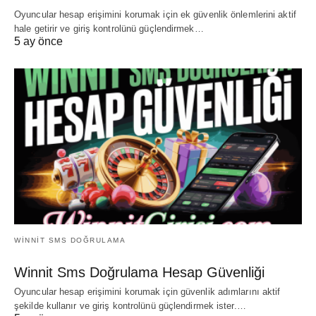
Oyuncular hesap erişimini korumak için ek güvenlik önlemlerini aktif
hale getirir ve giriş kontrolünü güçlendirmek…
5 ay önce
WINNIT SMS DOĞRULAMA
Winnit Sms Doğrulama Hesap Güvenliği
Oyuncular hesap erişimini korumak için güvenlik adımlarını aktif
şekilde kullanır ve giriş kontrolünü güçlendirmek ister.…