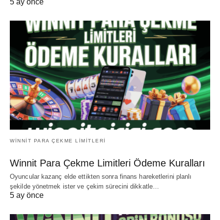
5 ay önce
WINNIT PARA ÇEKME LIMITLERI
Winnit Para Çekme Limitleri Ödeme Kuralları
Oyuncular kazanç elde ettikten sonra finans hareketlerini planlı
şekilde yönetmek ister ve çekim sürecini dikkatle…
5 ay önce