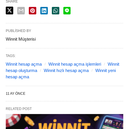
SHARE
PUBLISHED BY
Winnit Müşterisi
TAGS:
Winnit hesap açma
Winnit hesap açma işlemleri
Winnit
hesap oluşturma
Winnit hızlı hesap açma
Winnit yeni
hesap açma
11 AY ÖNCE
RELATED POST