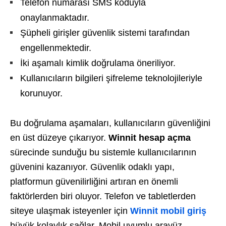
Telefon numarası SMS koduyla
onaylanmaktadır.
Şüpheli girişler güvenlik sistemi tarafından
engellenmektedir.
İki aşamalı kimlik doğrulama öneriliyor.
Kullanıcıların bilgileri şifreleme teknolojileriyle
korunuyor.
Bu doğrulama aşamaları, kullanıcıların güvenliğini
en üst düzeye çıkarıyor.
Winnit hesap açma
sürecinde sunduğu bu sistemle kullanıcılarının
güvenini kazanıyor. Güvenlik odaklı yapı,
platformun güvenilirliğini artıran en önemli
faktörlerden biri oluyor. Telefon ve tabletlerden
siteye ulaşmak isteyenler için
Winnit mobil giriş
büyük kolaylık sağlar. Mobil uyumlu arayüz,