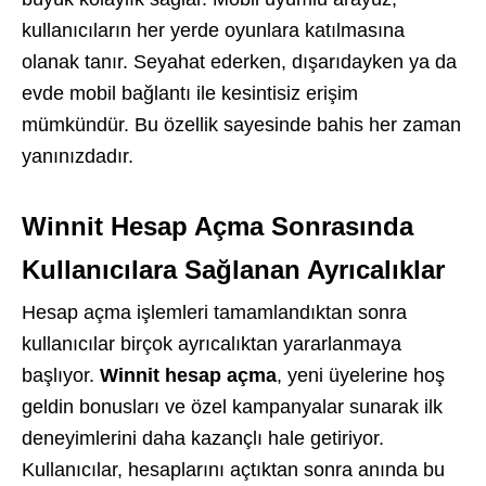
kullanıcıların her yerde oyunlara katılmasına
olanak tanır. Seyahat ederken, dışarıdayken ya da
evde mobil bağlantı ile kesintisiz erişim
mümkündür. Bu özellik sayesinde bahis her zaman
yanınızdadır.
Winnit Hesap Açma Sonrasında
Kullanıcılara Sağlanan Ayrıcalıklar
Hesap açma işlemleri tamamlandıktan sonra
kullanıcılar birçok ayrıcalıktan yararlanmaya
başlıyor.
Winnit hesap açma
, yeni üyelerine hoş
geldin bonusları ve özel kampanyalar sunarak ilk
deneyimlerini daha kazançlı hale getiriyor.
Kullanıcılar, hesaplarını açtıktan sonra anında bu