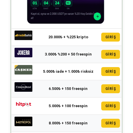
20.000₺ + %225 kripto
GİRİŞ
3.000₺ %200 + 50 freespin
GİRİŞ
5.000₺ iade + 1.000₺ risksiz
GİRİŞ
6.500₺ + 150 freespin
GİRİŞ
5.000₺ + 100 freespin
GİRİŞ
8.000₺ + 150 freespin
GİRİŞ