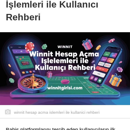
İşlemleri ile Kullanıcı
Rehberi
winnit hesap acma islemleri ile kullanici rehberi
Bahis platformlarını tercih eden kullanıcıların ilk