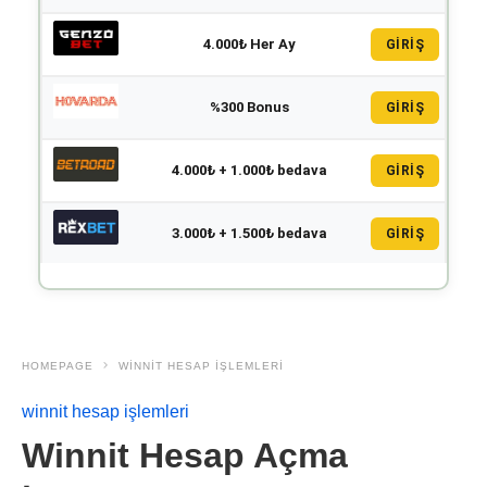
4.000₺ Her Ay
GİRİŞ
%300 Bonus
GİRİŞ
4.000₺ + 1.000₺ bedava
GİRİŞ
3.000₺ + 1.500₺ bedava
GİRİŞ
HOMEPAGE
WINNIT HESAP IŞLEMLERI
winnit hesap işlemleri
Winnit Hesap Açma