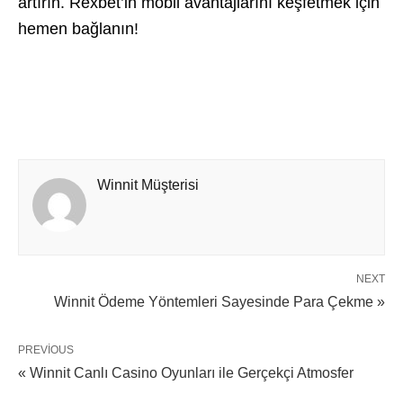
artırın. Rexbet’in mobil avantajlarını keşfetmek için
hemen bağlanın!
Winnit Müşterisi
NEXT
Winnit Ödeme Yöntemleri Sayesinde Para Çekme »
PREVIOUS
« Winnit Canlı Casino Oyunları ile Gerçekçi Atmosfer