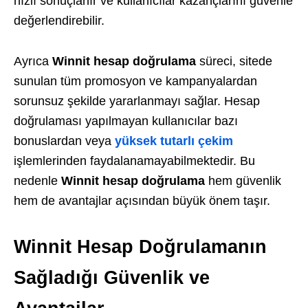
hızlı sonuçlanır ve kullanıcılar kazançlarını güvenle
değerlendirebilir.
Ayrıca
Winnit hesap doğrulama
süreci, sitede
sunulan tüm promosyon ve kampanyalardan
sorunsuz şekilde yararlanmayı sağlar. Hesap
doğrulaması yapılmayan kullanıcılar bazı
bonuslardan veya
yüksek tutarlı çekim
işlemlerinden faydalanamayabilmektedir. Bu
nedenle
Winnit hesap doğrulama
hem güvenlik
hem de avantajlar açısından büyük önem taşır.
Winnit Hesap Doğrulamanın
Sağladığı Güvenlik ve