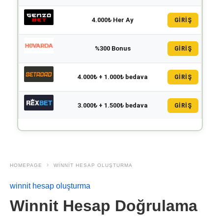
4.000₺ Her Ay
GİRİŞ
%300 Bonus
GİRİŞ
4.000₺ + 1.000₺ bedava
GİRİŞ
3.000₺ + 1.500₺ bedava
GİRİŞ
HOMEPAGE
WINNIT HESAP OLUŞTURMA
winnit hesap oluşturma
Winnit Hesap Doğrulama