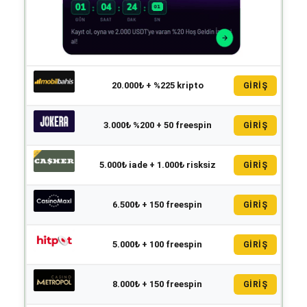
20.000₺ + %225 kripto
GİRİŞ
3.000₺ %200 + 50 freespin
GİRİŞ
5.000₺ iade + 1.000₺ risksiz
GİRİŞ
6.500₺ + 150 freespin
GİRİŞ
5.000₺ + 100 freespin
GİRİŞ
8.000₺ + 150 freespin
GİRİŞ