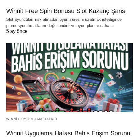
Winnit Free Spin Bonusu Slot Kazanç Şansı
Slot oyuncuları risk almadan oyun süresini uzatmak istediğinde
promosyon fırsatlarını değerlendirir ve oyun planını daha…
5 ay önce
WINNIT UYGULAMA HATASI
Winnit Uygulama Hatası Bahis Erişim Sorunu