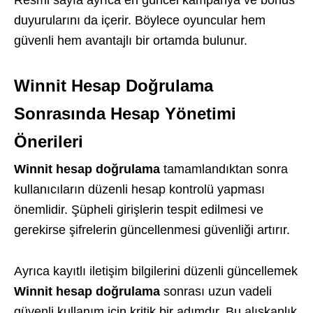
Resmi sayfa ayrıca en güncel kampanya ve bonus
duyurularını da içerir. Böylece oyuncular hem
güvenli hem avantajlı bir ortamda bulunur.
Winnit Hesap Doğrulama
Sonrasında Hesap Yönetimi
Önerileri
Winnit hesap doğrulama
tamamlandıktan sonra
kullanıcıların düzenli hesap kontrolü yapması
önemlidir. Şüpheli girişlerin tespit edilmesi ve
gerekirse şifrelerin güncellenmesi güvenliği artırır.
Ayrıca kayıtlı iletişim bilgilerini düzenli güncellemek
Winnit hesap doğrulama
sonrası uzun vadeli
güvenli kullanım için kritik bir adımdır. Bu alışkanlık