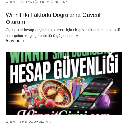
WINNIT IKI FAKTÖRLÜ DOĞRULAMA
Winnit İki Faktörlü Doğrulama Güvenli
Oturum
Oyuncular hesap erişimini korumak için ek güvenlik önlemlerini aktif
hale getirir ve giriş kontrolünü güçlendirmek…
5 ay önce
WINNIT SMS DOĞRULAMA