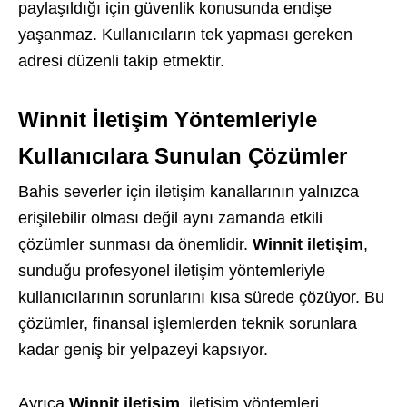
paylaşıldığı için güvenlik konusunda endişe
yaşanmaz. Kullanıcıların tek yapması gereken
adresi düzenli takip etmektir.
Winnit İletişim Yöntemleriyle
Kullanıcılara Sunulan Çözümler
Bahis severler için iletişim kanallarının yalnızca
erişilebilir olması değil aynı zamanda etkili
çözümler sunması da önemlidir.
Winnit iletişim
,
sunduğu profesyonel iletişim yöntemleriyle
kullanıcılarının sorunlarını kısa sürede çözüyor. Bu
çözümler, finansal işlemlerden teknik sorunlara
kadar geniş bir yelpazeyi kapsıyor.
Ayrıca
Winnit iletişim
, iletişim yöntemleri