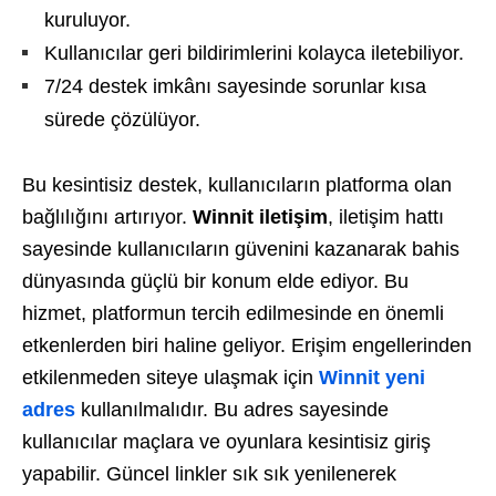
kuruluyor.
Kullanıcılar geri bildirimlerini kolayca iletebiliyor.
7/24 destek imkânı sayesinde sorunlar kısa
sürede çözülüyor.
Bu kesintisiz destek, kullanıcıların platforma olan
bağlılığını artırıyor.
Winnit iletişim
, iletişim hattı
sayesinde kullanıcıların güvenini kazanarak bahis
dünyasında güçlü bir konum elde ediyor. Bu
hizmet, platformun tercih edilmesinde en önemli
etkenlerden biri haline geliyor. Erişim engellerinden
etkilenmeden siteye ulaşmak için
Winnit yeni
adres
kullanılmalıdır. Bu adres sayesinde
kullanıcılar maçlara ve oyunlara kesintisiz giriş
yapabilir. Güncel linkler sık sık yenilenerek