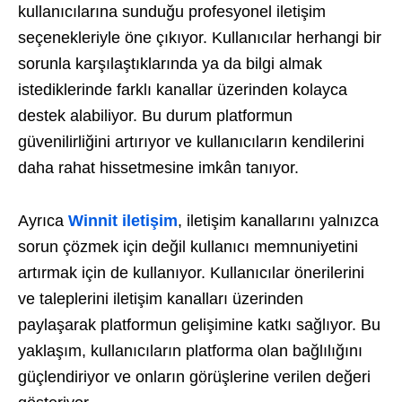
kullanıcılarına sunduğu profesyonel iletişim
seçenekleriyle öne çıkıyor. Kullanıcılar herhangi bir
sorunla karşılaştıklarında ya da bilgi almak
istediklerinde farklı kanallar üzerinden kolayca
destek alabiliyor. Bu durum platformun
güvenilirliğini artırıyor ve kullanıcıların kendilerini
daha rahat hissetmesine imkân tanıyor.
Ayrıca
Winnit iletişim
, iletişim kanallarını yalnızca
sorun çözmek için değil kullanıcı memnuniyetini
artırmak için de kullanıyor. Kullanıcılar önerilerini
ve taleplerini iletişim kanalları üzerinden
paylaşarak platformun gelişimine katkı sağlıyor. Bu
yaklaşım, kullanıcıların platforma olan bağlılığını
güçlendiriyor ve onların görüşlerine verilen değeri