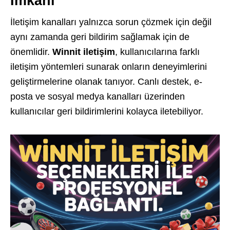
İmkânı
İletişim kanalları yalnızca sorun çözmek için değil
aynı zamanda geri bildirim sağlamak için de
önemlidir.
Winnit iletişim
, kullanıcılarına farklı
iletişim yöntemleri sunarak onların deneyimlerini
geliştirmelerine olanak tanıyor. Canlı destek, e-
posta ve sosyal medya kanalları üzerinden
kullanıcılar geri bildirimlerini kolayca iletebiliyor.