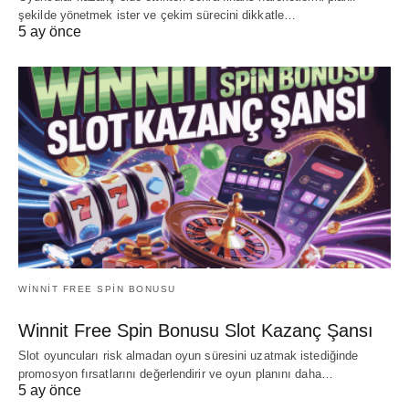
şekilde yönetmek ister ve çekim sürecini dikkatle…
5 ay önce
WINNIT FREE SPIN BONUSU
Winnit Free Spin Bonusu Slot Kazanç Şansı
Slot oyuncuları risk almadan oyun süresini uzatmak istediğinde
promosyon fırsatlarını değerlendirir ve oyun planını daha…
5 ay önce