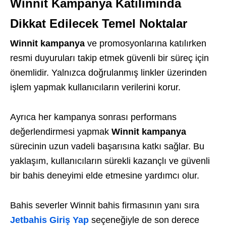
Winnit Kampanya Katılımında
Dikkat Edilecek Temel Noktalar
Winnit kampanya
ve promosyonlarına katılırken
resmi duyuruları takip etmek güvenli bir süreç için
önemlidir. Yalnızca doğrulanmış linkler üzerinden
işlem yapmak kullanıcıların verilerini korur.
Ayrıca her kampanya sonrası performans
değerlendirmesi yapmak
Winnit kampanya
sürecinin uzun vadeli başarısına katkı sağlar. Bu
yaklaşım, kullanıcıların sürekli kazançlı ve güvenli
bir bahis deneyimi elde etmesine yardımcı olur.
Bahis severler Winnit bahis firmasının yanı sıra
Jetbahis Giriş Yap
seçeneğiyle de son derece