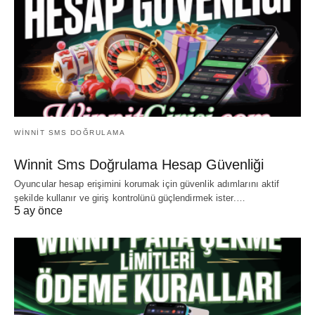
WINNIT SMS DOĞRULAMA
Winnit Sms Doğrulama Hesap Güvenliği
Oyuncular hesap erişimini korumak için güvenlik adımlarını aktif
şekilde kullanır ve giriş kontrolünü güçlendirmek ister.…
5 ay önce