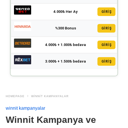
4.000₺ Her Ay
GİRİŞ
%300 Bonus
GİRİŞ
4.000₺ + 1.000₺ bedava
GİRİŞ
3.000₺ + 1.500₺ bedava
GİRİŞ
HOMEPAGE
WINNIT KAMPANYALAR
winnit kampanyalar
Winnit Kampanya ve