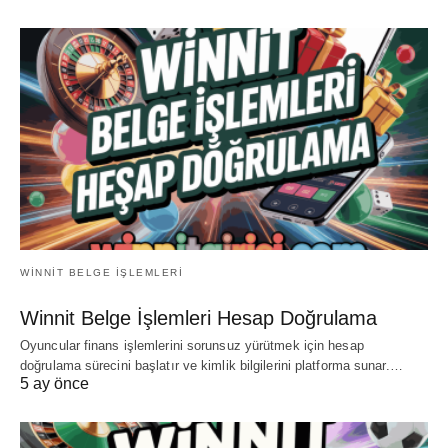
WINNIT BELGE IŞLEMLERI
Winnit Belge İşlemleri Hesap Doğrulama
Oyuncular finans işlemlerini sorunsuz yürütmek için hesap
doğrulama sürecini başlatır ve kimlik bilgilerini platforma sunar.…
5 ay önce