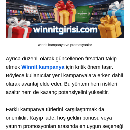
winnit kampanya ve promosyonlar
Ayrıca düzenli olarak güncellenen fırsatları takip
etmek
Winnit kampanya
için kritik önem taşır.
Böylece kullanıcılar yeni kampanyalara erken dahil
olarak avantaj elde eder. Bu yöntem hem riskleri
azaltır hem de kazanç potansiyelini yükseltir.
Farklı kampanya türlerini karşılaştırmak da
önemlidir. Kayıp iade, hoş geldin bonusu veya
yatırım promosyonları arasında en uygun seçeneği