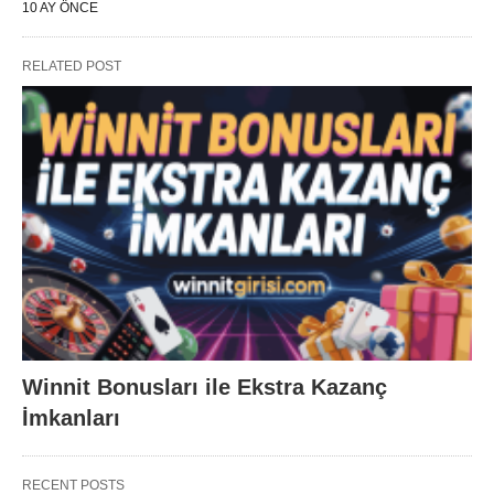
10 AY ÖNCE
RELATED POST
Winnit Bonusları ile Ekstra Kazanç
İmkanları
RECENT POSTS