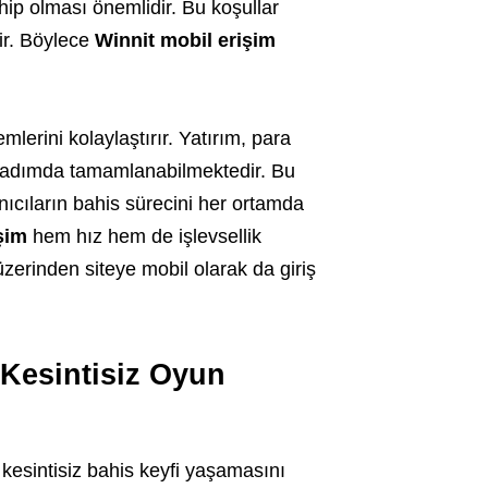
hip olması önemlidir. Bu koşullar
şir. Böylece
Winnit mobil erişim
emlerini kolaylaştırır. Yatırım, para
ç adımda tamamlanabilmektedir. Bu
ıcıların bahis sürecini her ortamda
şim
hem hız hem de işlevsellik
zerinden siteye mobil olarak da giriş
 Kesintisiz Oyun
 kesintisiz bahis keyfi yaşamasını