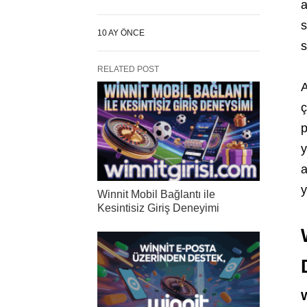
a
s
10 AY ÖNCE
s
RELATED POST
ç
p
y
a
y
Winnit Mobil Bağlantı ile
Kesintisiz Giriş Deneyimi
W