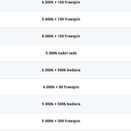
6.500₺ + 150 freespin
5.000₺ + 100 freespin
8.000₺ + 150 freespin
5.000₺ nakit iade
5.050₺ + 500₺ bedava
6.000₺ + 80 freespin
5.000₺ + 500₺ bedava
5.000₺ + 300 freespin