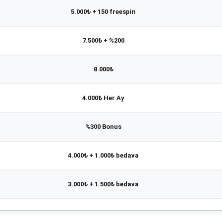
5.000₺ + 150 freespin
7.500₺ + %200
8.000₺
4.000₺ Her Ay
%300 Bonus
4.000₺ + 1.000₺ bedava
3.000₺ + 1.500₺ bedava