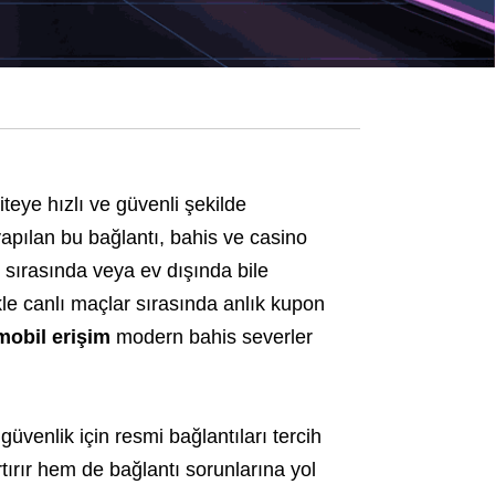
iteye hızlı ve güvenli şekilde
 yapılan bu bağlantı, bahis ve casino
t sırasında veya ev dışında bile
kle canlı maçlar sırasında anlık kupon
mobil erişim
modern bahis severler
üvenlik için resmi bağlantıları tercih
tırır hem de bağlantı sorunlarına yol