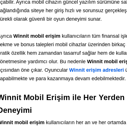
çabilir. Ayrıca mobil cihazın güncel yazılım sürümüne sa
ağlandığında siteye her giriş hızlı ve sorunsuz gerçekle
ürekli olarak güvenli bir oyun deneyimi sunar.
Ayrıca
Winnit mobil erişim
kullanıcıların tüm finansal işl
ekme ve bonus talepleri mobil cihazlar üzerinden birka
ratik özellik hem zamandan tasarruf sağlar hem de kullan
önetmesine yardımcı olur. Bu nedenle
Winnit mobil eri
çısından öne çıkar. Oyuncular
Winnit erişim adresleri
ü
apabilmekte ve para kazanmaya devam edebilmektedir.
Winnit Mobil Erişim ile Her Yerden
Deneyimi
innit mobil erişim
kullanıcıların her an ve her ortamda