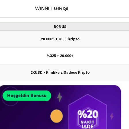
WINNIT GIRIŞI
BONUS
20.000₺ + %300 kripto
%325 + 20.000₺
2KUSD - Kimliksiz Sadece Kripto