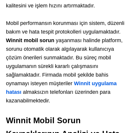
kalitesini ve işlem hızını artırmaktadır.
Mobil performansın korunması için sistem, düzenli
bakım ve hata tespit protokolleri uygulamaktadır.
Winnit mobil sorun
yaşanması halinde platform,
sorunu otomatik olarak algılayarak kullanıcıya
çözüm önerileri sunmaktadır. Bu süreç mobil
uygulamanın sürekli kararlı çalışmasını
sağlamaktadır. Firmada mobil şekilde bahis
oynamayı isteyen müşteriler
Winnit uygulama
hatası
almaksızın telefonları üzerinden para
kazanabilmektedir.
Winnit Mobil Sorun