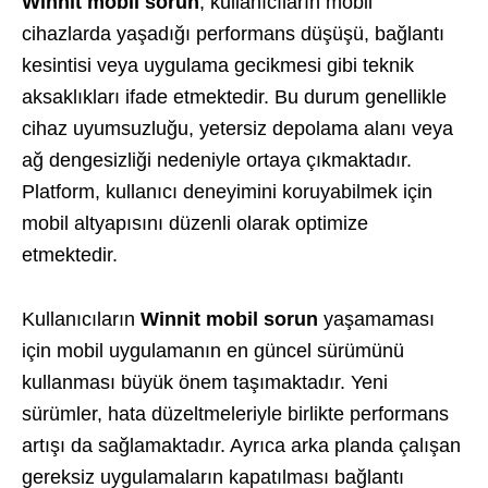
Winnit mobil sorun
, kullanıcıların mobil
cihazlarda yaşadığı performans düşüşü, bağlantı
kesintisi veya uygulama gecikmesi gibi teknik
aksaklıkları ifade etmektedir. Bu durum genellikle
cihaz uyumsuzluğu, yetersiz depolama alanı veya
ağ dengesizliği nedeniyle ortaya çıkmaktadır.
Platform, kullanıcı deneyimini koruyabilmek için
mobil altyapısını düzenli olarak optimize
etmektedir.
Kullanıcıların
Winnit mobil sorun
yaşamaması
için mobil uygulamanın en güncel sürümünü
kullanması büyük önem taşımaktadır. Yeni
sürümler, hata düzeltmeleriyle birlikte performans
artışı da sağlamaktadır. Ayrıca arka planda çalışan
gereksiz uygulamaların kapatılması bağlantı