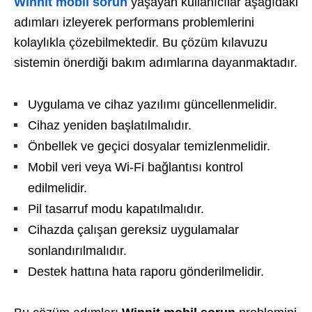
Winnit mobil sorun
yaşayan kullanıcılar aşağıdaki
adımları izleyerek performans problemlerini
kolaylıkla çözebilmektedir. Bu çözüm kılavuzu
sistemin önerdiği bakım adımlarına dayanmaktadır.
Uygulama ve cihaz yazılımı güncellenmelidir.
Cihaz yeniden başlatılmalıdır.
Önbellek ve geçici dosyalar temizlenmelidir.
Mobil veri veya Wi-Fi bağlantısı kontrol
edilmelidir.
Pil tasarruf modu kapatılmalıdır.
Cihazda çalışan gereksiz uygulamalar
sonlandırılmalıdır.
Destek hattına hata raporu gönderilmelidir.