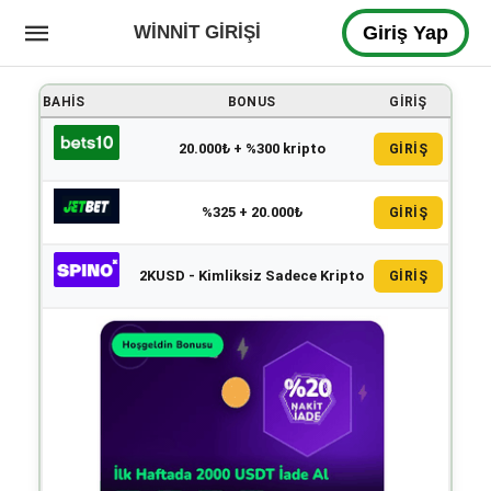
WINNIT GIRIŞI
Giriş Yap
BAHIS
BONUS
GIRIŞ
20.000₺ + %300 kripto
GİRİŞ
%325 + 20.000₺
GİRİŞ
2KUSD - Kimliksiz Sadece Kripto
GİRİŞ