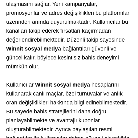
ulaşmasını sağlar. Yeni kampanyalar,
promosyonlar ve adres değişiklikleri bu platformlar
üzerinden anında duyurulmaktadır. Kullanıcılar bu
kanalları takip ederek fırsatları kaçırmadan
değerlendirebilmektedir. Düzenli takip sayesinde
Winnit sosyal medya
bağlantıları güvenli ve
güncel kalır, böylece kesintisiz bahis deneyimi
mümkün olur.
Kullanıcılar
Winnit sosyal medya
hesaplarını
kullanarak canlı maçlar, özel turnuvalar ve anlık
oran değişiklikleri hakkında bilgi edinebilmektedir.
Bu sayede bahis stratejilerini daha doğru
planlayabilmekte ve avantajlı kuponlar
oluşturabilmektedir. Ayrıca paylaşılan resmi