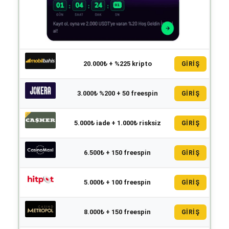
20.000₺ + %225 kripto
GİRİŞ
3.000₺ %200 + 50 freespin
GİRİŞ
5.000₺ iade + 1.000₺ risksiz
GİRİŞ
6.500₺ + 150 freespin
GİRİŞ
5.000₺ + 100 freespin
GİRİŞ
8.000₺ + 150 freespin
GİRİŞ