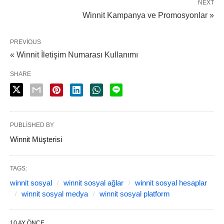
NEXT
Winnit Kampanya ve Promosyonlar »
PREVIOUS
« Winnit İletişim Numarası Kullanımı
SHARE
PUBLISHED BY
Winnit Müşterisi
TAGS:
winnit sosyal
winnit sosyal ağlar
winnit sosyal hesaplar
winnit sosyal medya
winnit sosyal platform
10 AY ÖNCE