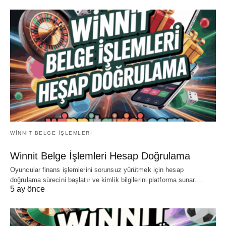
WINNIT BELGE IŞLEMLERI
Winnit Belge İşlemleri Hesap Doğrulama
Oyuncular finans işlemlerini sorunsuz yürütmek için hesap
doğrulama sürecini başlatır ve kimlik bilgilerini platforma sunar.…
5 ay önce