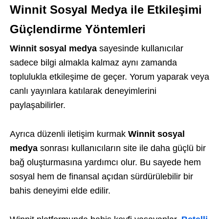
Winnit Sosyal Medya ile Etkileşimi
Güçlendirme Yöntemleri
Winnit sosyal medya
sayesinde kullanıcılar
sadece bilgi almakla kalmaz aynı zamanda
toplulukla etkileşime de geçer. Yorum yaparak veya
canlı yayınlara katılarak deneyimlerini
paylaşabilirler.
Ayrıca düzenli iletişim kurmak
Winnit sosyal
medya
sonrası kullanıcıların site ile daha güçlü bir
bağ oluşturmasına yardımcı olur. Bu sayede hem
sosyal hem de finansal açıdan sürdürülebilir bir
bahis deneyimi elde edilir.