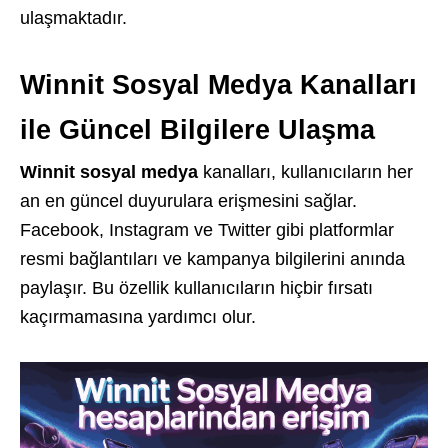
ulaşmaktadır.
Winnit Sosyal Medya Kanalları
ile Güncel Bilgilere Ulaşma
Winnit sosyal medya
kanalları, kullanıcıların her
an en güncel duyurulara erişmesini sağlar.
Facebook, Instagram ve Twitter gibi platformlar
resmi bağlantıları ve kampanya bilgilerini anında
paylaşır. Bu özellik kullanıcıların hiçbir fırsatı
kaçırmamasına yardımcı olur.