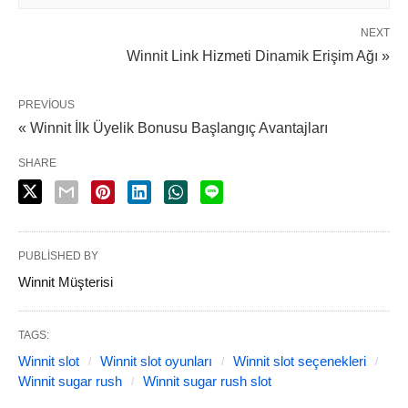
NEXT
Winnit Link Hizmeti Dinamik Erişim Ağı »
PREVIOUS
« Winnit İlk Üyelik Bonusu Başlangıç Avantajları
SHARE
PUBLISHED BY
Winnit Müşterisi
TAGS:
Winnit slot
Winnit slot oyunları
Winnit slot seçenekleri
Winnit sugar rush
Winnit sugar rush slot