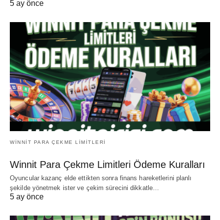
5 ay önce
WINNIT PARA ÇEKME LIMITLERI
Winnit Para Çekme Limitleri Ödeme Kuralları
Oyuncular kazanç elde ettikten sonra finans hareketlerini planlı
şekilde yönetmek ister ve çekim sürecini dikkatle…
5 ay önce