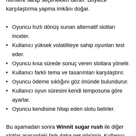
ritimlere sahip seçenekleri dener. Böylece
karşılaştırma yapma imkânı doğar.
Oyuncu hızlı dönüş sunan alternatif slotları
inceler.
Kullanıcı yüksek volatiliteye sahip oyunları test
eder.
Oyuncu kısa sürede sonuç veren slotlara yönelir.
Kullanıcı farklı tema ve tasarımları karşılaştırır.
Oyuncu ödeme sıklığını göz önünde bulundurur.
Kullanıcı oyun süresini kendi temposuna göre
ayarlar.
Oyuncu kendisine hitap eden slotu belirler.
Bu aşamadan sonra
Winnit sugar rush
ile diğer
slotlar arasındaki fark daha net görünür. Kullanıcı