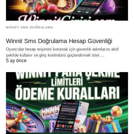
WINNIT SMS DOĞRULAMA
Winnit Sms Doğrulama Hesap Güvenliği
Oyuncular hesap erişimini korumak için güvenlik adımlarını aktif
şekilde kullanır ve giriş kontrolünü güçlendirmek ister.…
5 ay önce