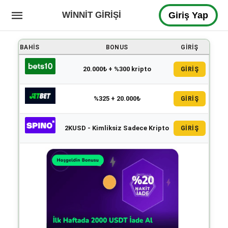
WINNIT GIRIŞI
Giriş Yap
BAHIS
BONUS
GIRIŞ
20.000₺ + %300 kripto
GİRİŞ
%325 + 20.000₺
GİRİŞ
2KUSD - Kimliksiz Sadece Kripto
GİRİŞ