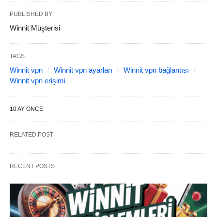
PUBLISHED BY
Winnit Müşterisi
TAGS:
Winnit vpn
Winnit vpn ayarları
Winnit vpn bağlantısı
Winnit vpn erişimi
10 AY ÖNCE
RELATED POST
RECENT POSTS