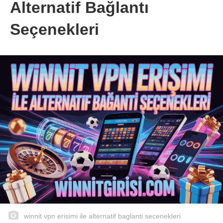
Alternatif Bağlantı
Seçenekleri
winnit vpn erisimi ile alternatif baglanti secenekleri