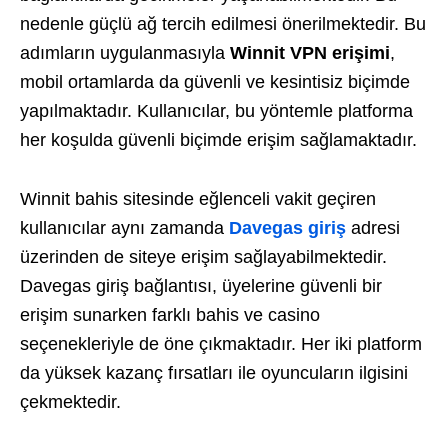
nedenle güçlü ağ tercih edilmesi önerilmektedir. Bu
adımların uygulanmasıyla
Winnit VPN erişimi
,
mobil ortamlarda da güvenli ve kesintisiz biçimde
yapılmaktadır. Kullanıcılar, bu yöntemle platforma
her koşulda güvenli biçimde erişim sağlamaktadır.
Winnit bahis sitesinde eğlenceli vakit geçiren
kullanıcılar aynı zamanda
Davegas giriş
adresi
üzerinden de siteye erişim sağlayabilmektedir.
Davegas giriş bağlantısı, üyelerine güvenli bir
erişim sunarken farklı bahis ve casino
seçenekleriyle de öne çıkmaktadır. Her iki platform
da yüksek kazanç fırsatları ile oyuncuların ilgisini
çekmektedir.