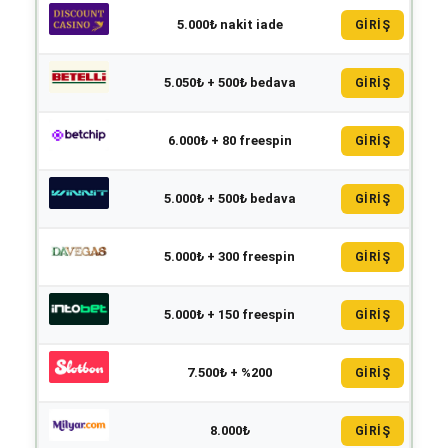
5.000₺ nakit iade
GİRİŞ
5.050₺ + 500₺ bedava
GİRİŞ
6.000₺ + 80 freespin
GİRİŞ
5.000₺ + 500₺ bedava
GİRİŞ
5.000₺ + 300 freespin
GİRİŞ
5.000₺ + 150 freespin
GİRİŞ
7.500₺ + %200
GİRİŞ
8.000₺
GİRİŞ