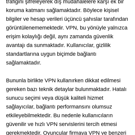
trafiğini şifreleyerek dış müdahalelere karşı ek bir
koruma katmanı sağlamaktadır. Böylece kişisel
bilgiler ve hesap verileri üçüncü şahıslar tarafından
görüntülenememektedir. VPN, bu yönüyle yalnızca
erişim kolaylığı değil, aynı zamanda güvenlik
avantajı da sunmaktadır. Kullanıcılar, gizlilik
standartlarına uygun biçimde bağlantı
sağlamaktadır.
Bununla birlikte VPN kullanırken dikkat edilmesi
gereken bazı teknik detaylar bulunmaktadır. Hatalı
sunucu seçimi veya düşük kaliteli hizmet
sağlayıcılar, bağlantı performansını olumsuz
etkileyebilmektedir. Bu nedenle kullanıcıların
güvenilir ve hızlı VPN servislerini tercih etmesi
gerekmektedir. Oyuncular firmaya VPN ve benzeri