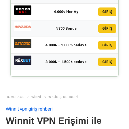
4.000₺ Her Ay
GİRİŞ
%300 Bonus
GİRİŞ
4.000₺ + 1.000₺ bedava
GİRİŞ
3.000₺ + 1.500₺ bedava
GİRİŞ
HOMEPAGE
WINNIT VPN GIRIŞ REHBERI
Winnit vpn giriş rehberi
Winnit VPN Erişimi ile