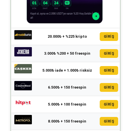
20.000₺ + %225 kripto
GİRİŞ
3.000₺ %200 + 50 freespin
GİRİŞ
5.000₺ iade + 1.000₺ risksiz
GİRİŞ
6.500₺ + 150 freespin
GİRİŞ
5.000₺ + 100 freespin
GİRİŞ
8.000₺ + 150 freespin
GİRİŞ