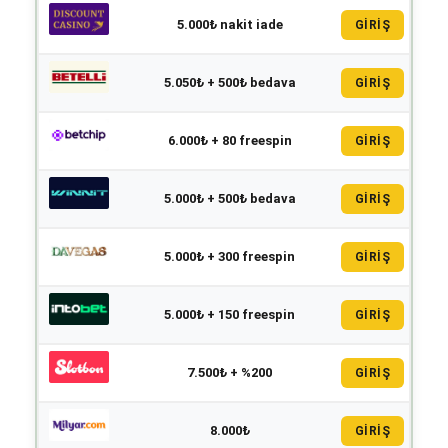
5.000₺ nakit iade
GİRİŞ
5.050₺ + 500₺ bedava
GİRİŞ
6.000₺ + 80 freespin
GİRİŞ
5.000₺ + 500₺ bedava
GİRİŞ
5.000₺ + 300 freespin
GİRİŞ
5.000₺ + 150 freespin
GİRİŞ
7.500₺ + %200
GİRİŞ
8.000₺
GİRİŞ