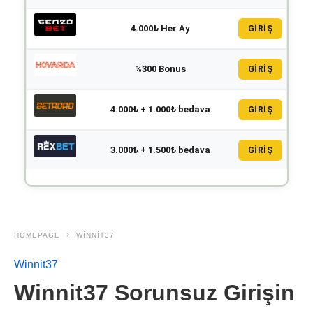
4.000₺ Her Ay
GİRİŞ
%300 Bonus
GİRİŞ
4.000₺ + 1.000₺ bedava
GİRİŞ
3.000₺ + 1.500₺ bedava
GİRİŞ
HOMEPAGE
WINNIT37
Winnit37
Winnit37 Sorunsuz Girişin